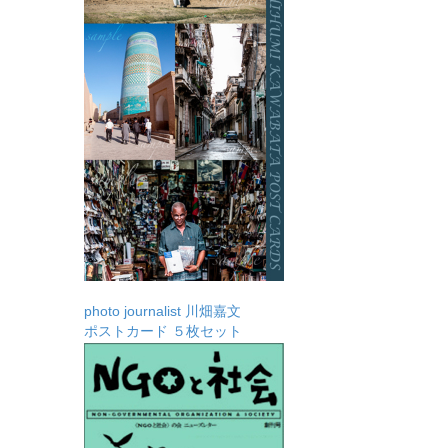
photo journalist 川畑嘉文
ポストカード ５枚セット