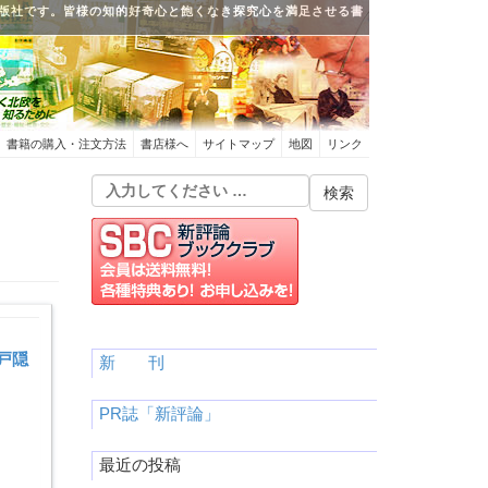
版社です。皆様の知的好奇心と飽くなき探究心を満足させる書
書籍の購入・注文方法
書店様へ
サイトマップ
地図
リンク
戸隠
新 刊
PR誌「新評論」
最近の投稿