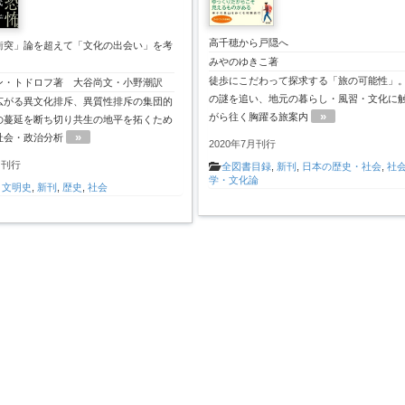
高千穂から戸隠へ
衝突」論を超えて「文化の出会い」を考
みやのゆきこ著
徒歩にこだわって探求する「旅の可能性」
ン・トドロフ著 大谷尚文・小野潮訳
の謎を追い、地元の暮らし・風習・文化に
広がる異文化排斥、異質性排斥の集団的
»
がら往く胸躍る旅案内
の蔓延を断ち切り共生の地平を拓くため
»
社会・政治分析
2020年7月刊行
月刊行
全図書目録
,
新刊
,
日本の歴史・社会
,
社
学・文化論
,
文明史
,
新刊
,
歴史
,
社会