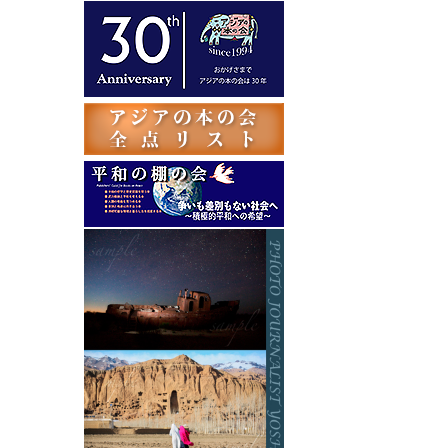
テ
ゴ
リ
ー