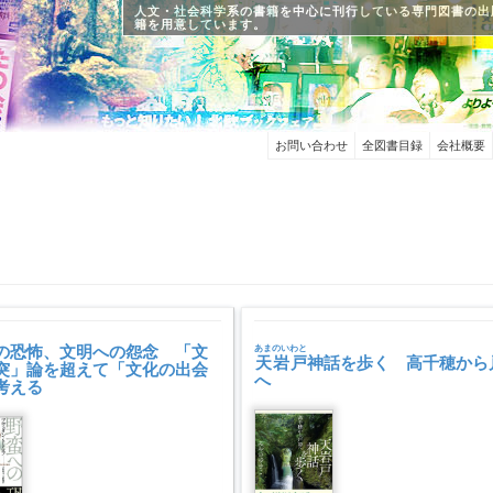
人文・社会科学系の書籍を中心に刊行している専門図書の出
籍を用意しています。
お問い合わせ
全図書目録
会社概要
の恐怖、文明への怨念 「文
あまのいわと
天岩戸
神話を歩く 高千穂から
突」論を超えて「文化の出会
へ
考える