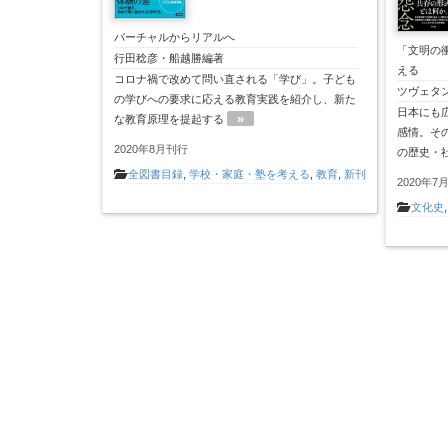
バーチャルからリアルへ
「文明の
行田稔彦・船越勝編著
える
コロナ禍で改めて問い直される「学び」。子ども
ツヴェタ
の学びへの要求に応える教育実践を紹介し、新た
日本にも
»
な教育原理を提起する
感情。そ
2020年8月刊行
の歴史・
全図書目録
,
学校・家庭・塾を考える
,
教育
,
新刊
2020年7
文化史