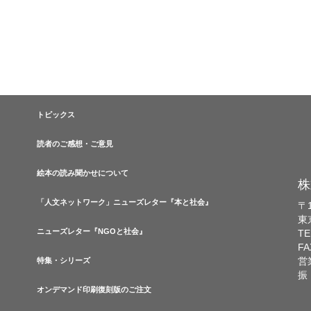
トピックス
読者のご感想・ご意見
絵本の読み聞かせについて
株
「人文ネットワーク」ニューズレター『本と社会』
〒1
東
ニューズレター『NGOと社会』
TE
FA
営
特集・シリーズ
振
オンデマンド印刷復刻版のご注文