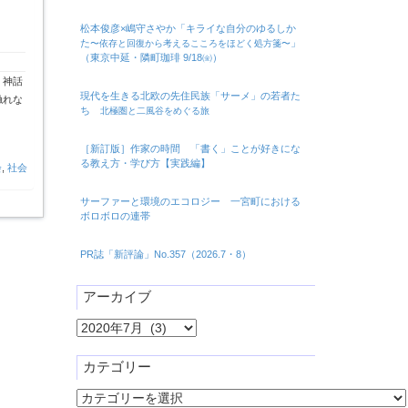
松本俊彦×嶋守さやか「キライな自分のゆるしか
た
」
〜依存と回復から考えるこころをほどく処方箋〜
（東京中延・隣町珈琲 9/18㈮）
。神話
現代を生きる北欧の先住民族「サーメ」の若者た
触れな
ち
北極圏と二風谷をめぐる旅
［新訂版］作家の時間 「書く」ことが好きにな
る教え方・学び方【実践編】
会
,
社会
サーファーと環境のエコロジー 一宮町における
ボロボロの連帯
PR誌「新評論」No.357（2026.7・8）
アーカイブ
ア
ー
カ
カテゴリー
イ
カ
ブ