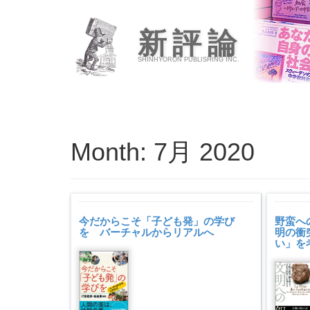
新評論
SHINHYORON PUBLISHING INC.
Month:
7月 2020
今だからこそ「子ども発」の学び
野蛮へ
を バーチャルからリアルへ
明の衝
い」を