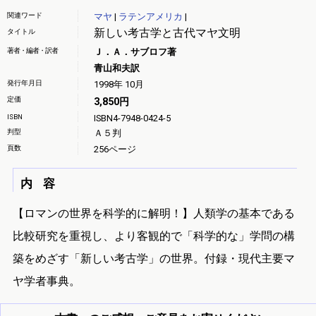
関連ワード
マヤ
|
ラテンアメリカ
|
新しい考古学と古代マヤ文明
タイトル
著者・編者・訳者
Ｊ．Ａ．サブロフ著
青山和夫訳
発行年月日
1998年 10月
定価
3,850円
ISBN
ISBN4-7948-0424-5
判型
Ａ５判
頁数
256ページ
内 容
【ロマンの世界を科学的に解明！】人類学の基本である
比較研究を重視し、より客観的で「科学的な」学問の構
築をめざす「新しい考古学」の世界。付録・現代主要マ
ヤ学者事典。