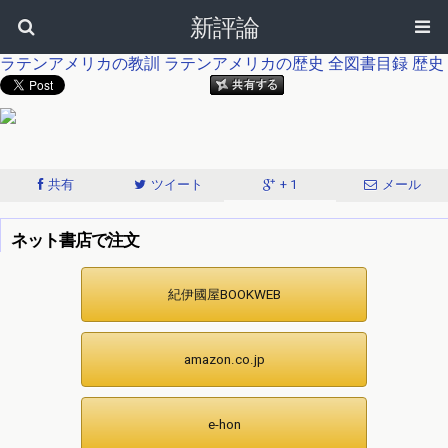
新評論
ラテンアメリカの教訓
ラテンアメリカの歴史
全図書目録
歴史
共有
ツイート
+ 1
メール
ネット書店で注文
紀伊國屋BOOKWEB
amazon.co.jp
e-hon