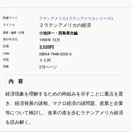
関連ワード
ラテンアメリカ
|
ラテンアメリカシリーズ
|
２ラテンアメリカの経済
タイトル
著者・編者・訳者
小池洋一・西島章次編
発行年月日
1993年 12月
定価
3,520円
ISBN
ISBN4-7948-0203-X
判型
Ａ５判
頁数
272ページ
内 容
経済現象を理解するための枠組みを示すことに重点を置
き、経済発展の諸相、マクロ経済の諸問題、産業と企業
等について検討し、改革の道を歩むラテンアメリカ経済
を読み解く。