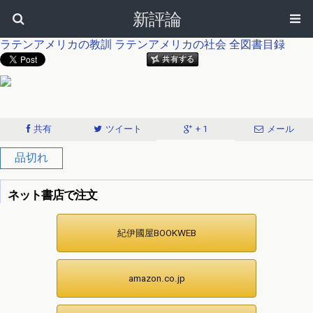
新評論
ラテンアメリカの教訓
ラテンアメリカの社会
全図書目録
共有
ツイート
+ 1
メール
品切れ
ネット書店で注文
紀伊國屋BOOKWEB
amazon.co.jp