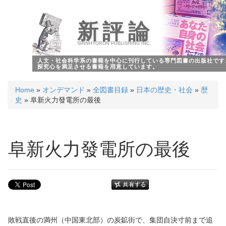
新評論
SHINHYORON PUBLISHING INC.
人文・社会科学系の書籍を中心に刊行している専門図書の出版社です
探究心を満足させる書籍を用意しています。
Home
»
オンデマンド
»
全図書目録
»
日本の歴史・社会
»
歴
史
» 阜新火力發電所の最後
阜新火力發電所の最後
敗戦直後の満州（中国東北部）の炭鉱街で、集団自決寸前まで追