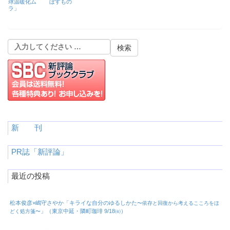
球温暖化ム
ぼすもの
ラ」
新 刊
PR誌「新評論」
最近の投稿
松本俊彦×嶋守さやか「キライな自分のゆるしかた
〜依存と回復から考えるこころをほ
」（東京中延・隣町珈琲 9/18㈮）
どく処方箋〜