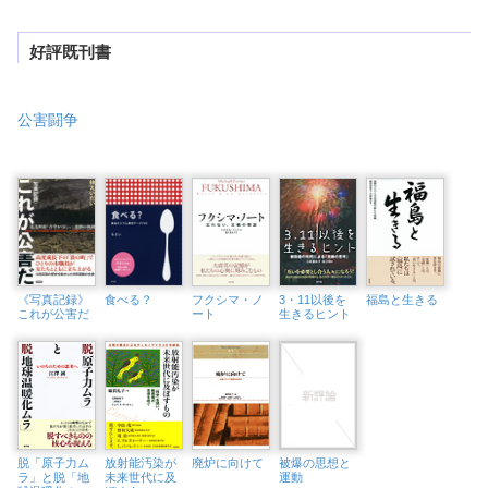
好評既刊書
公害闘争
《写真記録》
食べる？
フクシマ・ノ
3・11以後を
福島と生きる
これが公害だ
ート
生きるヒント
脱「原子力ム
放射能汚染が
廃炉に向けて
被爆の思想と
ラ」と脱「地
未来世代に及
運動