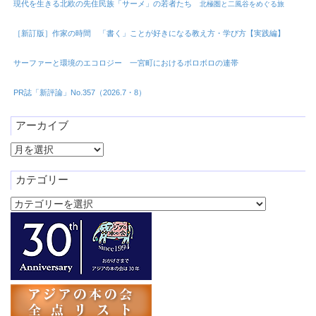
現代を生きる北欧の先住民族「サーメ」の若者たち
北極圏と二風谷をめぐる旅
［新訂版］作家の時間 「書く」ことが好きになる教え方・学び方【実践編】
サーファーと環境のエコロジー 一宮町におけるボロボロの連帯
PR誌「新評論」No.357（2026.7・8）
アーカイブ
ア
ー
カ
カテゴリー
イ
カ
ブ
テ
ゴ
リ
ー