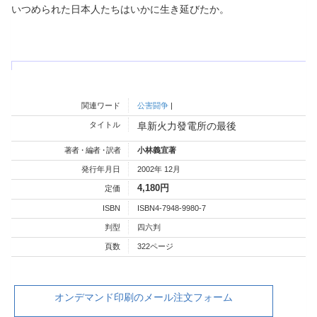
いつめられた日本人たちはいかに生き延びたか。
関連ワード
公害闘争
|
タイトル
阜新火力發電所の最後
著者・編者・訳者
小林義宜著
発行年月日
2002年 12月
4,180円
定価
ISBN
ISBN4-7948-9980-7
判型
四六判
頁数
322ページ
オンデマンド印刷のメール注文フォーム