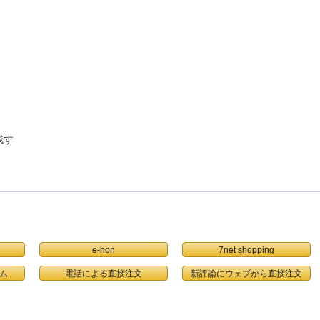
残す
e-hon
7net shopping
ム
電話による直接注文