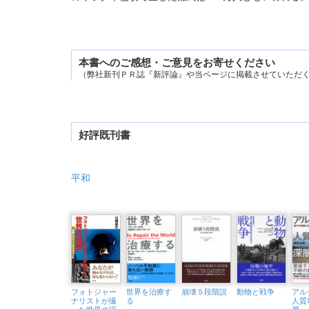
本書へのご感想・ご意見をお寄せください
（弊社新刊ＰＲ誌『新評論』や当ページに掲載させていただ
好評既刊書
平和
フォトジャー
世界を治療す
崩壊５段階説
動物と戦争
アル
ナリストが撮
る
人質