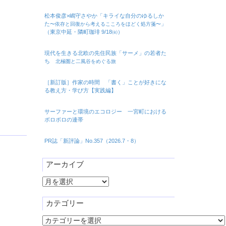
松本俊彦×嶋守さやか「キライな自分のゆるしか
た
」
〜依存と回復から考えるこころをほどく処方箋〜
（東京中延・隣町珈琲 9/18㈮）
現代を生きる北欧の先住民族「サーメ」の若者た
ち
北極圏と二風谷をめぐる旅
［新訂版］作家の時間 「書く」ことが好きにな
る教え方・学び方【実践編】
サーファーと環境のエコロジー 一宮町における
ボロボロの連帯
PR誌「新評論」No.357（2026.7・8）
アーカイブ
ア
ー
カ
カテゴリー
イ
カ
ブ