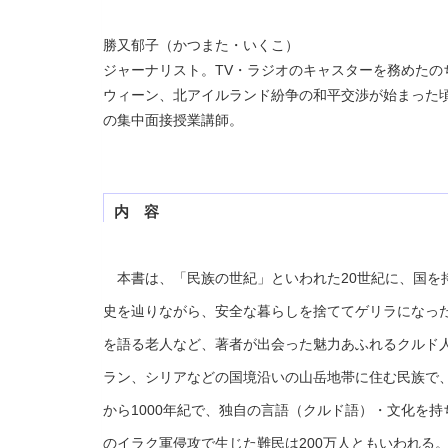
勝又郁子（かつまた・いくこ）
ジャーナリスト。TV・ラジオのキャスターを務めた
ウィーン、北アイルランド紛争の和平交渉が始まった
の集中面接授業講師。
内 容
本書は、「民族の世紀」といわれた20世紀に、国を
史を辿りながら、安全な暮らしを捨ててゲリラになっ
を語る老人など、著者が出会った魅力あふれるクルド
ラン、シリアなどの国境沿いの山岳地帯に住む民族で、推
から1000年紀で、独自の言語（クルド語）・文化を持
のイラク軍侵攻で生じた難民は200万人ともいわれる