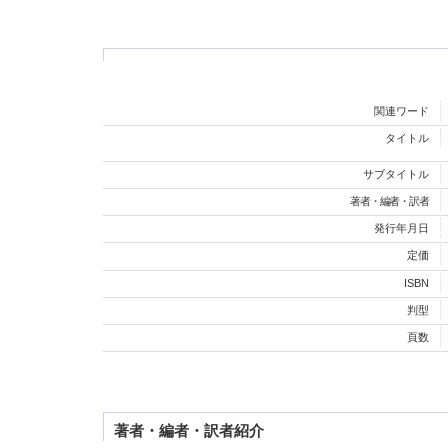
関連ワード
タイトル
サブタイトル
著者・編者・訳者
発行年月日
定価
ISBN
判型
頁数
著者・編者・訳者紹介