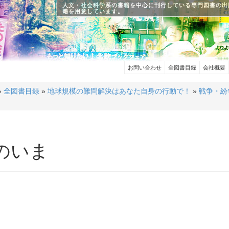
人文・社会科学系の書籍を中心に刊行している専門図書の出
籍を用意しています。
お問い合わせ
全図書目録
会社概要
»
全図書目録
»
地球規模の難問解決はあなた自身の行動で！
»
戦争・紛
のいま