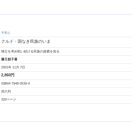
平和
|
クルド・国なき民族のいま
独立を求め戦い続ける民族の故郷を知る
勝又郁子著
2001年 11月 7日
2,860円
ISBN4-7948-0539-X
四六判
320ページ