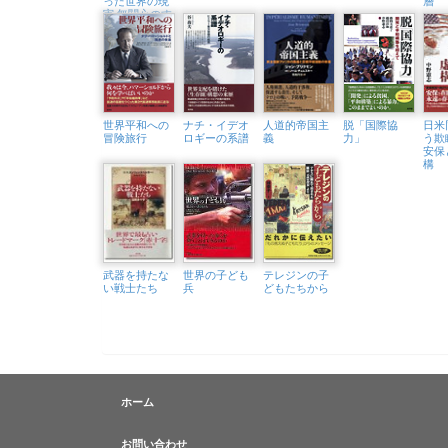
った世界の現
層
実 無関心のす
ぐそばにある
人生
世界平和への
ナチ・イデオ
人道的帝国主
脱「国際協
日米
冒険旅行
ロギーの系譜
義
力」
う欺
安保
構
武器を持たな
世界の子ども
テレジンの子
い戦士たち
兵
どもたちから
ホーム
お問い合わせ