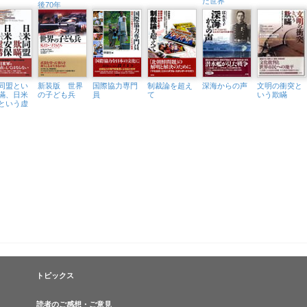
た世界
後70年
同盟とい
新装版 世界
国際協力専門
制裁論を超え
深海からの声
文明の衝突と
瞞、日米
の子ども兵
員
て
いう欺瞞
という虚
トピックス
読者のご感想・ご意見