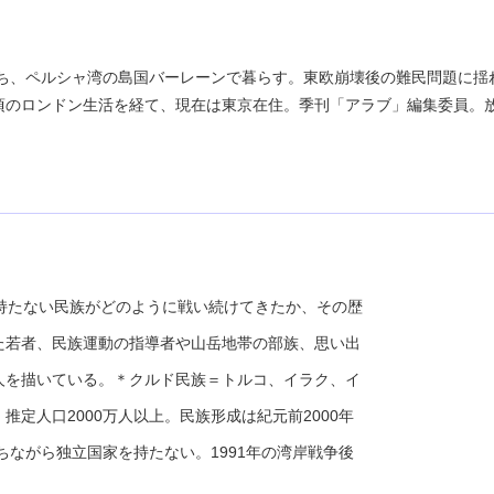
のち、ペルシャ湾の島国バーレーンで暮らす。東欧崩壊後の難民問題に揺
頃のロンドン生活を経て、現在は東京在住。季刊「アラブ」編集委員。
持たない民族がどのように戦い続けてきたか、その歴
た若者、民族運動の指導者や山岳地帯の部族、思い出
人を描いている。＊クルド民族＝トルコ、イラク、イ
定人口2000万人以上。民族形成は紀元前2000年
ちながら独立国家を持たない。1991年の湾岸戦争後
。