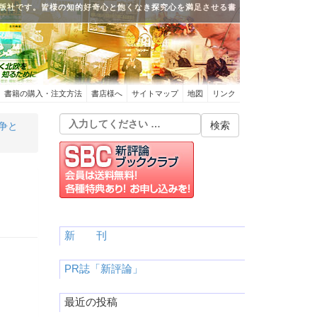
版社です。皆様の知的好奇心と飽くなき探究心を満足させる書
書籍の購入・注文方法
書店様へ
サイトマップ
地図
リンク
争と
新 刊
PR誌「新評論」
最近の投稿