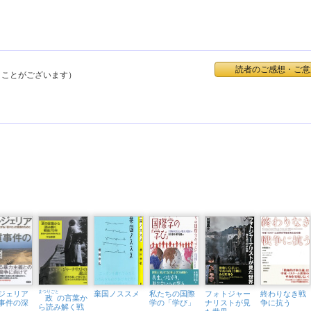
読者のご感想・ご意
くことがございます）
ジェリア
まつりごと
棄国ノススメ
私たちの国際
フォトジャー
終わりなき戦
政
の言葉か
事件の深
学の「学び」
ナリストが見
争に抗う
ら読み解く戦