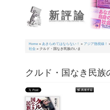
新評論
SHINHYORON PUBLISHING INC.
Home
»
あきらめてはならない！
»
アジア熱視線！
社会
» クルド・国なき民族のいま
クルド・国なき民族