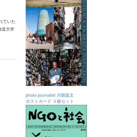
れていた
放送大学
photo journalist 川畑嘉文
ポストカード ５枚セット