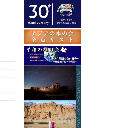
テ
ゴ
リ
ー