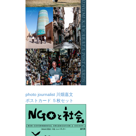
photo journalist 川畑嘉文
ポストカード ５枚セット