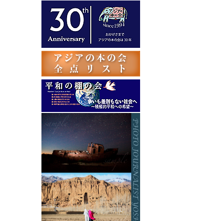
テ
ゴ
リ
ー