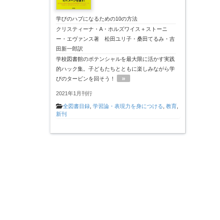
学びのハブになるための10の方法
クリスティーナ・A・ホルズワイス＋ストーニ
ー・エヴァンス著 松田ユリ子・桑田てるみ・吉
田新一郎訳
学校図書館のポテンシャルを最大限に活かす実践
的ハック集。子どもたちとともに楽しみながら学
»
びのタービンを回そう！
2021年1月刊行
全図書目録
,
学習論・表現力を身につける
,
教育
,
新刊