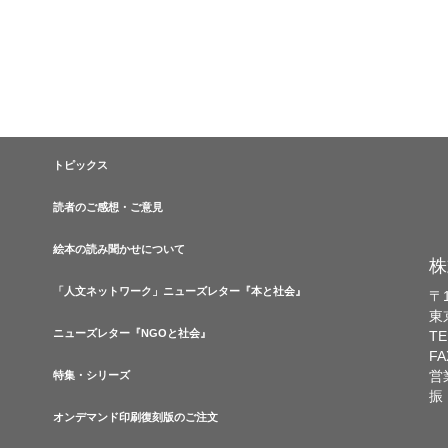
トピックス
読者のご感想・ご意見
絵本の読み聞かせについて
株
「人文ネットワーク」ニューズレター『本と社会』
〒1
東
ニューズレター『NGOと社会』
TE
FA
営
特集・シリーズ
振
オンデマンド印刷復刻版のご注文