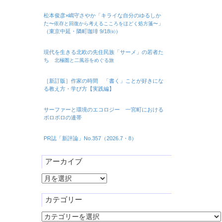
松本俊彦×嶋守さやか「キライな自分のゆるしか
た
」
〜依存と回復から考えるこころをほどく処方箋〜
（東京中延・隣町珈琲 9/18㈮）
現代を生きる北欧の先住民族「サーメ」の若者た
ち
北極圏と二風谷をめぐる旅
［新訂版］作家の時間 「書く」ことが好きにな
る教え方・学び方【実践編】
サーファーと環境のエコロジー 一宮町における
ボロボロの連帯
PR誌「新評論」No.357（2026.7・8）
アーカイブ
ア
ー
カ
カテゴリー
イ
カ
ブ