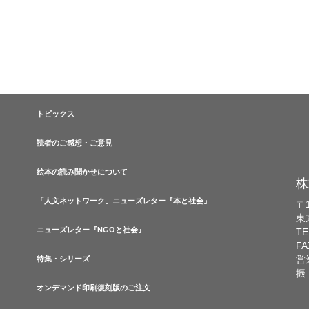
トピックス
読者のご感想・ご意見
絵本の読み聞かせについて
株
「人文ネットワーク」ニューズレター『本と社会』
〒1
東
ニューズレター『NGOと社会』
TE
FA
営
特集・シリーズ
振
オンデマンド印刷復刻版のご注文