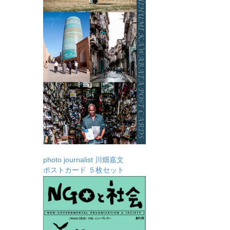
photo journalist 川畑嘉文
ポストカード ５枚セット