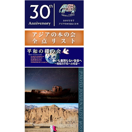
テ
ゴ
リ
ー