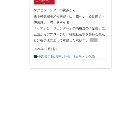
ケアとジェンダーの視点から
西下彰俊編著／何妨容・山口佐和子・乙部由子・
加藤典子・嶋守さやか著
「ケア」と「ジェンダー」の両概念の「定義」に
正面からアプローチし、福祉社会学を多様な視点
»
と分析手法によって考察した意欲作。
2024年12月刊行
全図書目録
,
新刊
,
社会
,
社会学・文化論