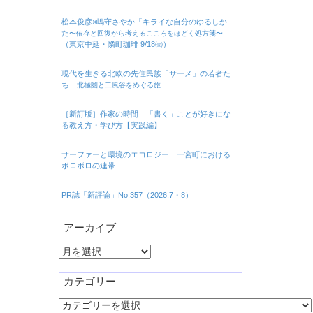
松本俊彦×嶋守さやか「キライな自分のゆるしか
た
」
〜依存と回復から考えるこころをほどく処方箋〜
（東京中延・隣町珈琲 9/18㈮）
現代を生きる北欧の先住民族「サーメ」の若者た
ち
北極圏と二風谷をめぐる旅
［新訂版］作家の時間 「書く」ことが好きにな
る教え方・学び方【実践編】
サーファーと環境のエコロジー 一宮町における
ボロボロの連帯
PR誌「新評論」No.357（2026.7・8）
アーカイブ
ア
ー
カ
カテゴリー
イ
カ
ブ