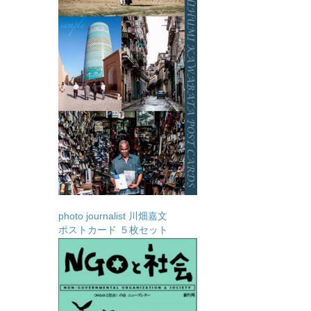
photo journalist 川畑嘉文
ポストカード ５枚セット