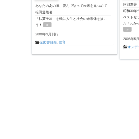
阿部進著
あなたのあの頃、読んで語って未来を見つめて
昭和30年
松田道雄著
ベストセ
「駄菓子屋」を軸に人生と社会の未来像を描こ
た「わか
»
う！
»
2008年9月刊行
2008年5
全図書目録
,
教育
オンデ