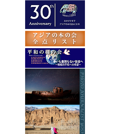
テ
ゴ
リ
ー