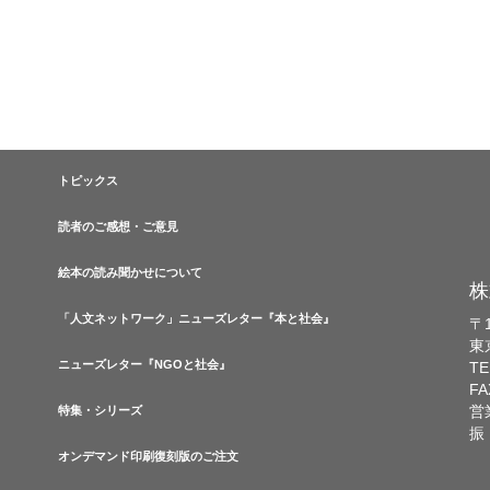
トピックス
読者のご感想・ご意見
絵本の読み聞かせについて
株
「人文ネットワーク」ニューズレター『本と社会』
〒1
東
ニューズレター『NGOと社会』
TE
FA
営
特集・シリーズ
振
オンデマンド印刷復刻版のご注文