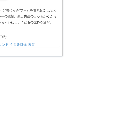
代に“現代っ子”ブームを巻き起こした大
ラーの復刻。親と先生の目からかくされ
っちゃいねぇ」子どもの世界を活写。
月刊行
マンド
,
全図書目録
,
教育