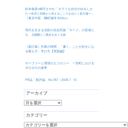
松本俊彦×嶋守さやか「キライな自分のゆるしか
た
」
〜依存と回復から考えるこころをほどく処方箋〜
（東京中延・隣町珈琲 9/18㈮）
現代を生きる北欧の先住民族「サーメ」の若者た
ち
北極圏と二風谷をめぐる旅
［新訂版］作家の時間 「書く」ことが好きにな
る教え方・学び方【実践編】
サーファーと環境のエコロジー 一宮町における
ボロボロの連帯
PR誌「新評論」No.357（2026.7・8）
アーカイブ
ア
ー
カ
カテゴリー
イ
カ
ブ