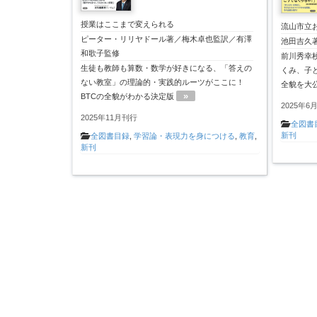
授業はここまで変えられる
流山市立
ピーター・リリヤドール著／梅木卓也監訳／有澤
池田吉久
和歌子監修
前川秀幸
生徒も教師も算数・数学が好きになる、「答えの
くみ、子
ない教室」の理論的・実践的ルーツがここに！
全貌を大
»
BTCの全貌がわかる決定版
2025年6
2025年11月刊行
全図書
新刊
全図書目録
,
学習論・表現力を身につける
,
教育
,
新刊