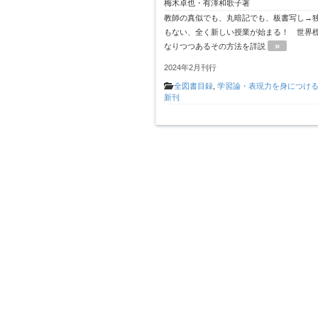
梅木卓也・有澤和歌子著
教師の真似でも、丸暗記でも、板書写し→
もない、全く新しい授業が始まる！ 世界
»
なりつつあるその方法を詳説
2024年2月刊行
全図書目録
,
学習論・表現力を身につけ
新刊