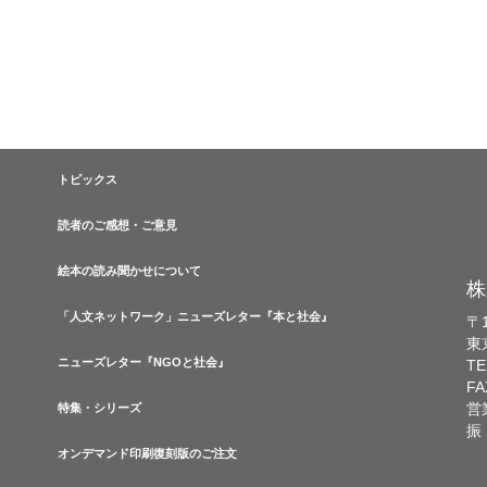
トピックス
読者のご感想・ご意見
絵本の読み聞かせについて
株
「人文ネットワーク」ニューズレター『本と社会』
〒1
東
ニューズレター『NGOと社会』
TE
FA
営
特集・シリーズ
振
オンデマンド印刷復刻版のご注文