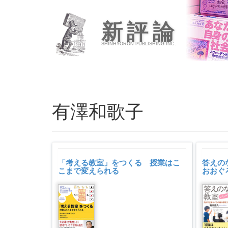
新評論
SHINHYORON PUBLISHING INC.
有澤和歌子
「考える教室」をつくる 授業はこ
答えの
こまで変えられる
おおぐ