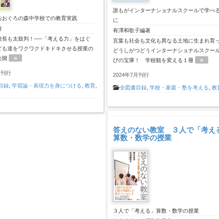
誰もがインターナショナルスクールで学べ
おおぐろの森中学校での教育実践
に
著
有澤和歌子編著
校長も太鼓判！──「考える力」をはぐ
言葉も社会も文化も異なる土地に生まれ育
ども達をワクワクドキドキさせる授業の
どうしがつどうインターナショナルスクー
»
公開
»
びの宝庫！ 学校観を変える１冊
月刊行
2024年7月刊行
目録
,
学習論・表現力を身につける
,
教育
,
全図書目録
,
学校・家庭・塾を考える
,
教
答えのない教室 ３人で「考え
算数・数学の授業
３人で「考える」算数・数学の授業