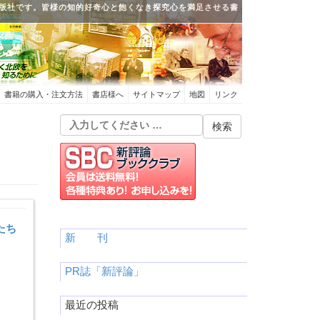
版社です。皆様の知的好奇心と飽くなき探究心を満足させる書
書籍の購入・注文方法
書店様へ
サイトマップ
地図
リンク
たち
新 刊
PR誌「新評論」
最近の投稿