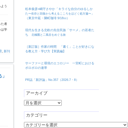
るよう
松本俊彦×嶋守さやか「キライな自分のゆるしか
た
」
〜依存と回復から考えるこころをほどく処方箋〜
（東京中延・隣町珈琲 9/18㈮）
った者
ルは学
現代を生きる北欧の先住民族「サーメ」の若者た
ち
北極圏と二風谷をめぐる旅
［新訂版］作家の時間 「書く」ことが好きにな
育
,
新刊
る教え方・学び方【実践編】
サーファーと環境のエコロジー 一宮町における
ボロボロの連帯
る」
PR誌「新評論」No.357（2026.7・8）
アーカイブ
ア
ー
カ
カテゴリー
イ
カ
ブ