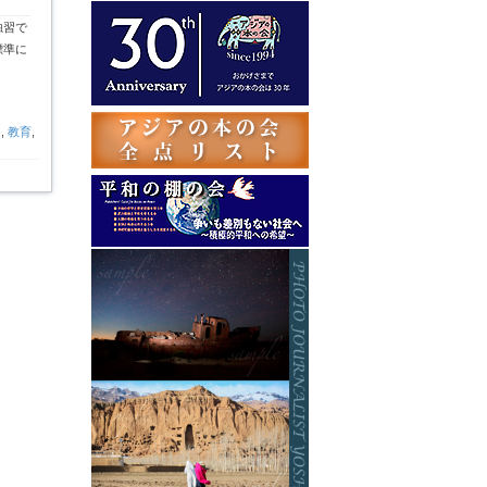
テ
独習で
ゴ
標準に
リ
ー
る
,
教育
,