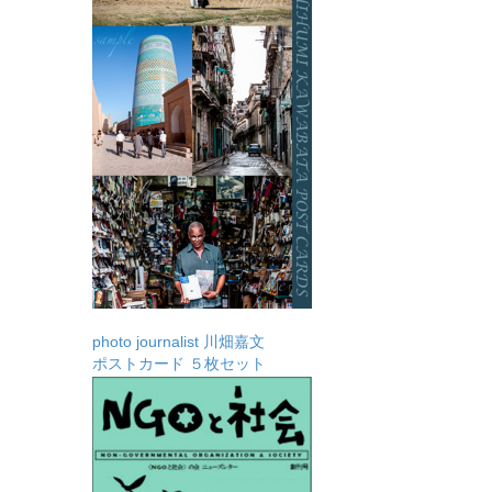
photo journalist 川畑嘉文
ポストカード ５枚セット