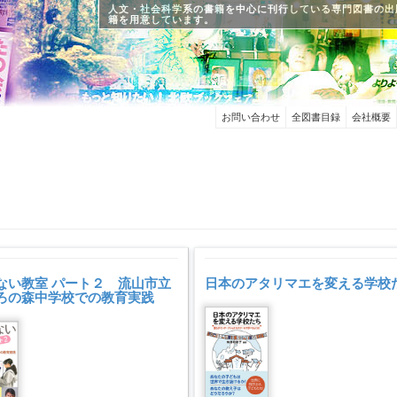
人文・社会科学系の書籍を中心に刊行している専門図書の出
籍を用意しています。
お問い合わせ
全図書目録
会社概要
ない教室 パート２ 流山市立
日本のアタリマエを変える学校
ろの森中学校での教育実践