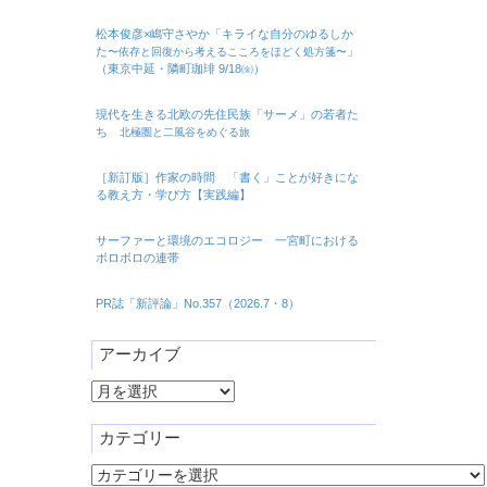
松本俊彦×嶋守さやか「キライな自分のゆるしか
た
」
〜依存と回復から考えるこころをほどく処方箋〜
（東京中延・隣町珈琲 9/18㈮）
現代を生きる北欧の先住民族「サーメ」の若者た
ち
北極圏と二風谷をめぐる旅
［新訂版］作家の時間 「書く」ことが好きにな
る教え方・学び方【実践編】
サーファーと環境のエコロジー 一宮町における
ボロボロの連帯
PR誌「新評論」No.357（2026.7・8）
アーカイブ
ア
ー
カ
カテゴリー
イ
カ
ブ