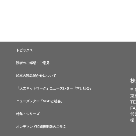
トピックス
読者のご感想・ご意見
絵本の読み聞かせについて
株
「人文ネットワーク」ニューズレター『本と社会』
〒1
東
ニューズレター『NGOと社会』
TE
FA
営
特集・シリーズ
振
オンデマンド印刷復刻版のご注文