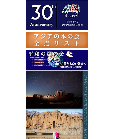
テ
ゴ
リ
ー