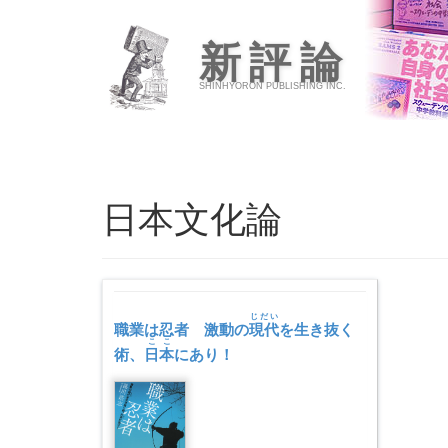
新評論
SHINHYORON PUBLISHING INC.
日本文化論
じだい
職業は忍者 激動の
現代
を生き抜く
ここ
術、
日本
にあり！