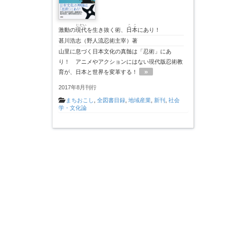
じだい
ここ
激動の
現代
を生き抜く術、
日本
にあり！
甚川浩志（野人流忍術主宰）著
山里に息づく日本文化の真髄は「忍術」にあ
り！ アニメやアクションにはない現代版忍術教
»
育が、日本と世界を変革する！
2017年8月刊行
まちおこし
,
全図書目録
,
地域産業
,
新刊
,
社会
学・文化論