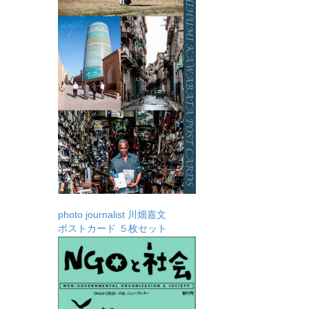
photo journalist 川畑嘉文
ポストカード ５枚セット