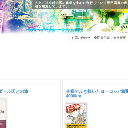
人文・社会科学系の書籍を中心に刊行している専門図書の出
籍を用意しています。
お問い合わせ
全図書目録
会社概要
ダール氏との旅
夫婦で歩き描いたヨーロッパ縦
4000km