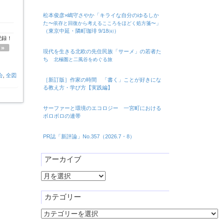
松本俊彦×嶋守さやか「キライな自分のゆるしか
た
」
〜依存と回復から考えるこころをほどく処方箋〜
（東京中延・隣町珈琲 9/18㈮）
記録！
»
現代を生きる北欧の先住民族「サーメ」の若者た
ち
北極圏と二風谷をめぐる旅
会
,
全図
［新訂版］作家の時間 「書く」ことが好きにな
る教え方・学び方【実践編】
サーファーと環境のエコロジー 一宮町における
ボロボロの連帯
PR誌「新評論」No.357（2026.7・8）
アーカイブ
ア
ー
カ
カテゴリー
イ
カ
ブ