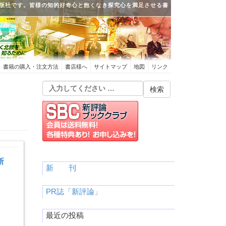
版社です。皆様の知的好奇心と飽くなき探究心を満足させる書
書籍の購入・注文方法
書店様へ
サイトマップ
地図
リンク
断
新 刊
PR誌「新評論」
最近の投稿