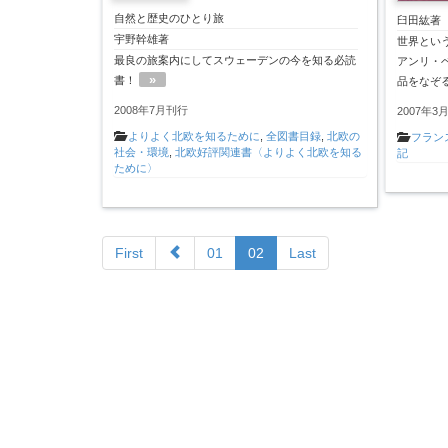
自然と歴史のひとり旅
臼田紘著
宇野幹雄著
世界とい
最良の旅案内にしてスウェーデンの今を知る必読
アンリ・
»
書！
品をなぞ
2008年7月刊行
2007年3
よりよく北欧を知るために
,
全図書目録
,
北欧の
フラン
社会・環境
,
北欧好評関連書〈よりよく北欧を知る
記
ために〉
First
01
02
Last