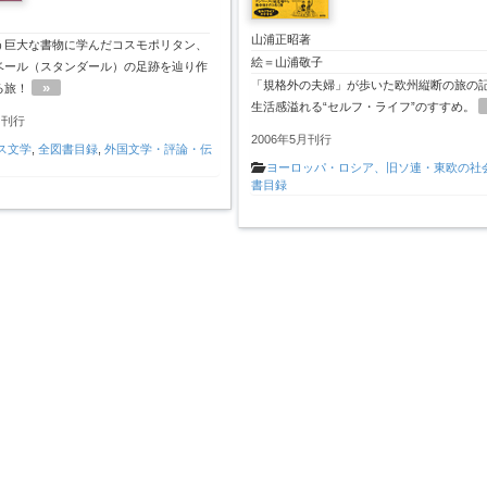
山浦正昭著
う巨大な書物に学んだコスモポリタン、
絵＝山浦敬子
ベール（スタンダール）の足跡を辿り作
「規格外の夫婦」が歩いた欧州縦断の旅の
»
る旅！
生活感溢れる“セルフ・ライフ”のすすめ。
月刊行
2006年5月刊行
ス文学
,
全図書目録
,
外国文学・評論・伝
ヨーロッパ・ロシア、旧ソ連・東欧の社
書目録