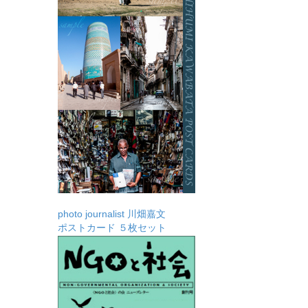
photo journalist 川畑嘉文
ポストカード ５枚セット