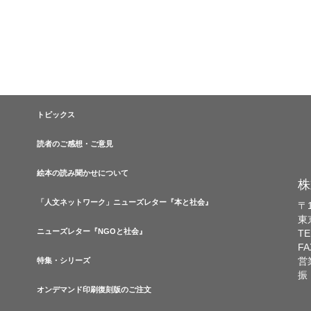
トピックス
読者のご感想・ご意見
絵本の読み聞かせについて
株
「人文ネットワーク」ニューズレター『本と社会』
〒1
東
ニューズレター『NGOと社会』
TE
FA
営
特集・シリーズ
振
オンデマンド印刷復刻版のご注文