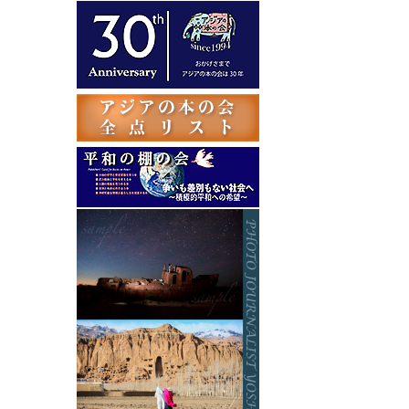
テ
ゴ
リ
ー