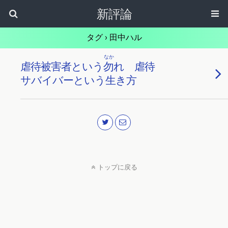
新評論
タグ › 田中ハル
なか
虐待被害者という
勿
れ 虐待
サバイバーという生き方
トップに戻る