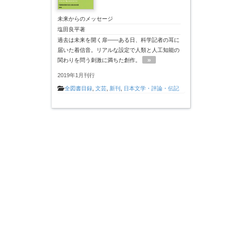
未来からのメッセージ
塩田良平著
過去は未来を開く扉――ある日、科学記者の耳に
届いた着信音。リアルな設定で人類と人工知能の
»
関わりを問う刺激に満ちた創作。
2019年1月刊行
全図書目録
,
文芸
,
新刊
,
日本文学・評論・伝記