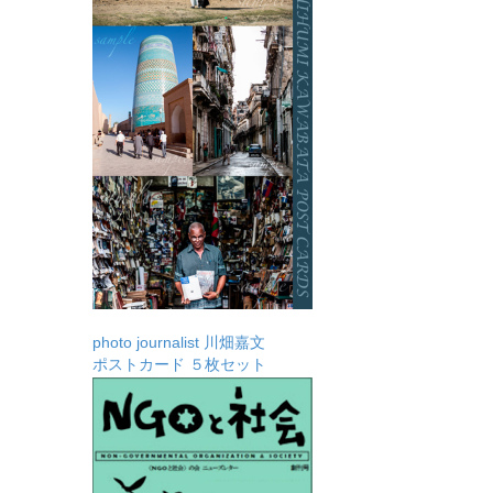
photo journalist 川畑嘉文
ポストカード ５枚セット