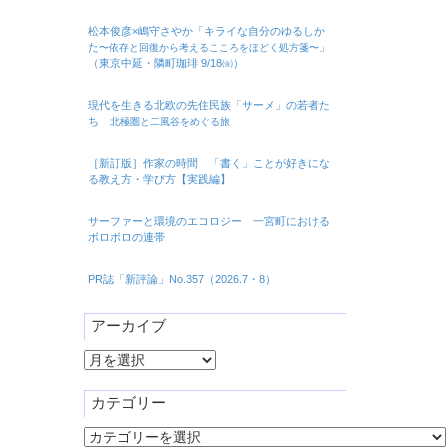
松本俊彦×嶋守さやか「キライな自分のゆるしか
た
」
〜依存と回復から考えるこころをほどく処方箋〜
（東京中延・隣町珈琲 9/18㈮）
現代を生きる北欧の先住民族「サーメ」の若者た
ち
北極圏と二風谷をめぐる旅
［新訂版］作家の時間 「書く」ことが好きにな
る教え方・学び方【実践編】
サーファーと環境のエコロジー 一宮町における
ボロボロの連帯
PR誌「新評論」No.357（2026.7・8）
アーカイブ
ア
ー
カ
カテゴリー
イ
カ
ブ