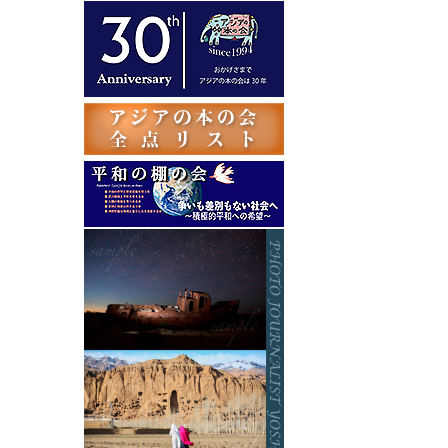
テ
ゴ
リ
ー