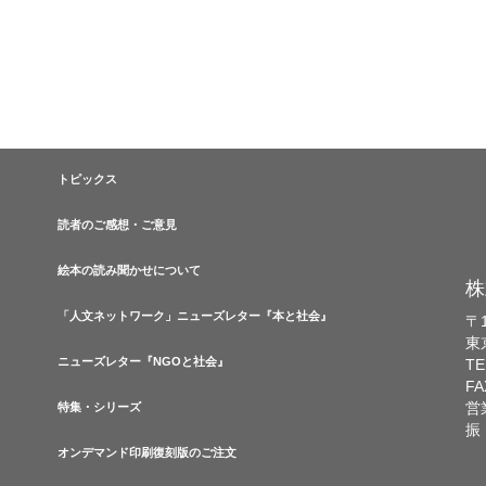
トピックス
読者のご感想・ご意見
絵本の読み聞かせについて
株
「人文ネットワーク」ニューズレター『本と社会』
〒1
東
ニューズレター『NGOと社会』
TE
FA
営
特集・シリーズ
振
オンデマンド印刷復刻版のご注文