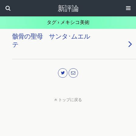
新評論
タグ › メキシコ美術
骸骨の聖母 サンタ･ムエル
テ
トップに戻る