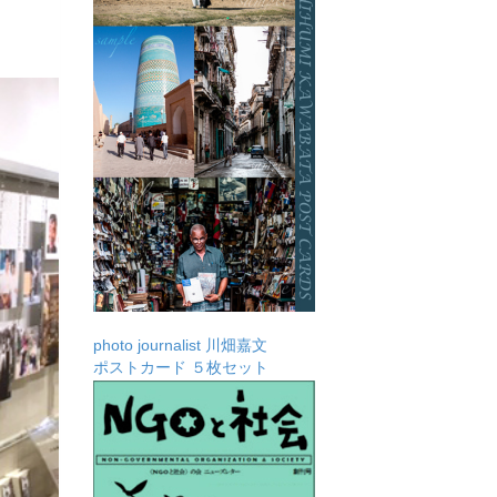
photo journalist 川畑嘉文
ポストカード ５枚セット