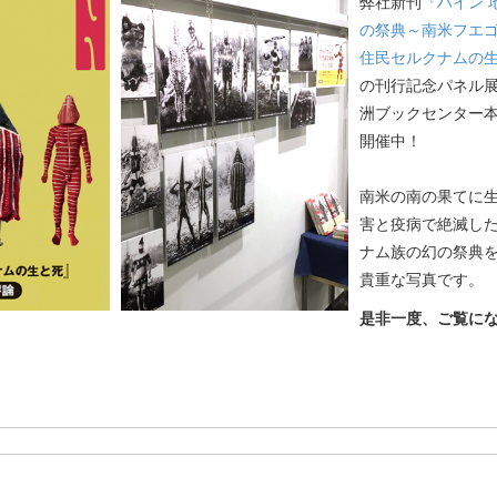
弊社新刊
『ハイン 
の祭典～南米フエ
住民セルクナムの
の刊行記念パネル
洲ブックセンター
開催中！
南米の南の果てに
害と疫病で絶滅し
ナム族の幻の祭典
貴重な写真です。
是非一度、ご覧に