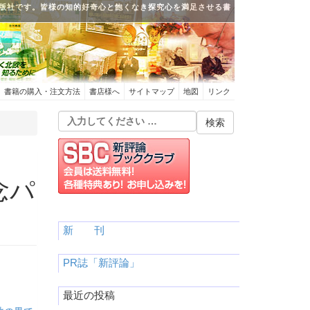
版社です。皆様の知的好奇心と飽くなき探究心を満足させる書
書籍の購入・注文方法
書店様へ
サイトマップ
地図
リンク
念パ
新 刊
PR誌「新評論」
最近の投稿