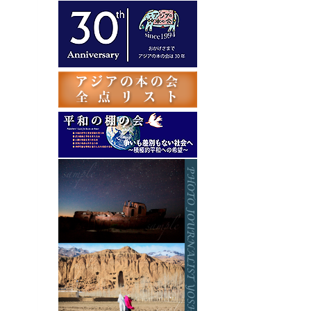
テ
ゴ
リ
ー