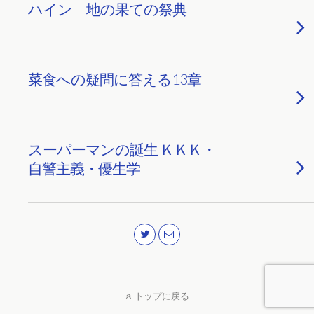
ハイン 地の果ての祭典
菜食への疑問に答える13章
スーパーマンの誕生 ＫＫＫ・
自警主義・優生学
トップに戻る