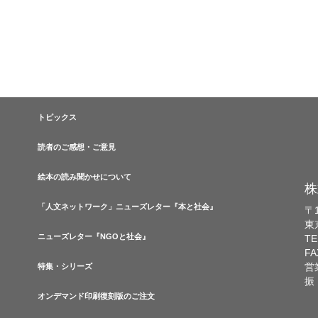
トピックス
読者のご感想・ご意見
絵本の読み聞かせについて
株
「人文ネットワーク」ニューズレター『本と社会』
〒1
東
ニューズレター『NGOと社会』
TE
FA
営
特集・シリーズ
振
オンデマンド印刷復刻版のご注文