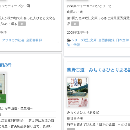
知ったディープな中国
お気楽ウォーカーのひとりごと
山田のこ著
業人が彼の地で出会った人びとと文化を
第1回たねや近江文庫ふるさと賞最優秀賞受
»
»
を込めて綴る
品
月刊行
2009年3月刊行
・アフリカの社会
,
全図書目録
シリーズ近江文庫
,
全図書目録
,
日本文学
論・伝記
董紀行
熊野古道 みちくさひとりある
根から中山道・琵琶湖へ
みちくさひとりある記
著
細谷昌子著
近江文庫刊行開始!! 第１弾は近江の隠
時空を超えて訪ねる「日本の原郷」への道
に骨董・古美術品を探り当て、奥深い