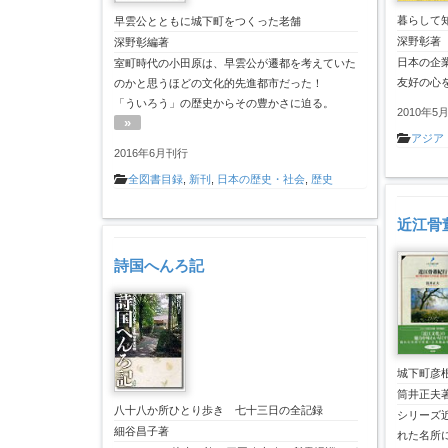
暮らして
早雲公とともに城下町をつくった老舗
深野彰著
深野彰編著
日本の企
室町時代の小田原は、早雲公が遷都を考えていた
友好の心
のかと思うほどの文化的先進都市だった！
「ういろう」の歴史からその豊かさに迫る。
2010年5
»
アジア
2016年6月刊行
全図書目録
,
新刊
,
日本の歴史・社会
,
歴史
近江骨
詩国へんろ記
城下町彦
筒井正夫
八十八か所ひとり歩き 七十三日の全記録
シリーズ
細谷昌子著
れた名所