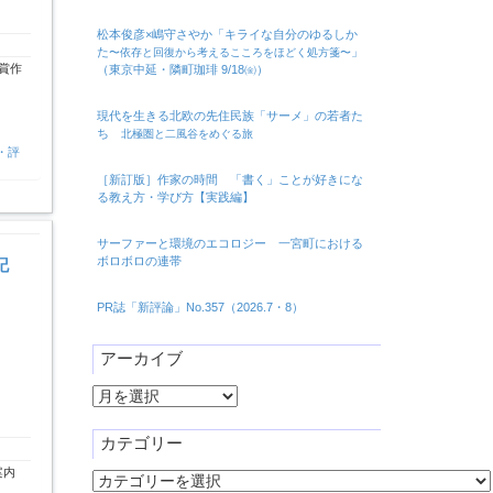
松本俊彦×嶋守さやか「キライな自分のゆるしか
た
」
〜依存と回復から考えるこころをほどく処方箋〜
賞作
（東京中延・隣町珈琲 9/18㈮）
現代を生きる北欧の先住民族「サーメ」の若者た
ち
北極圏と二風谷をめぐる旅
・評
［新訂版］作家の時間 「書く」ことが好きにな
る教え方・学び方【実践編】
サーファーと環境のエコロジー 一宮町における
ボロボロの連帯
記
PR誌「新評論」No.357（2026.7・8）
アーカイブ
ア
ー
カ
カテゴリー
イ
案内
カ
ブ