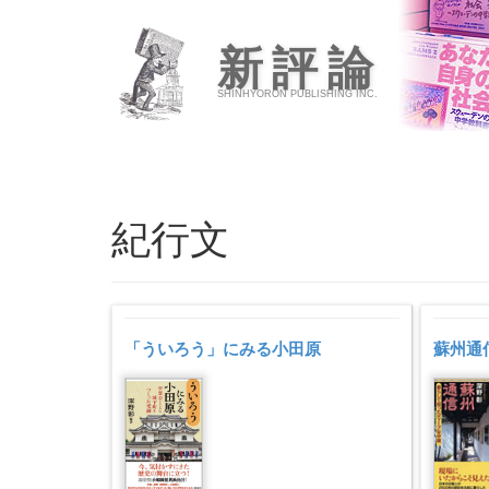
新評論
SHINHYORON PUBLISHING INC.
紀行文
「ういろう」にみる小田原
蘇州通