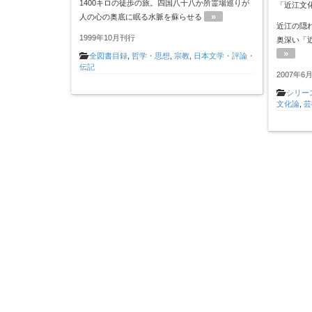
1400キロの徒歩の旅。四国八十八か所霊場巡りが
「近江文
»
人の心の奥底に眠る水脈を蘇らせる
近江の隠
1999年10月刊行
奥深い「
»
全図書目録
,
哲学・思想
,
宗教
,
日本文学・評論・
伝記
2007年6
シリー
文化論
,
芸