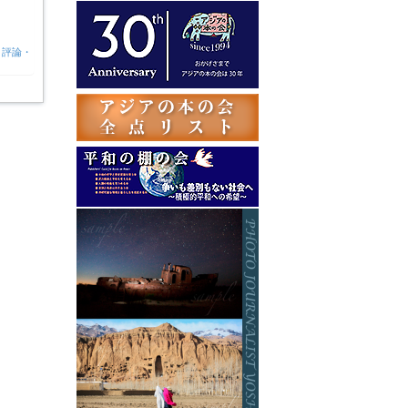
テ
ゴ
リ
・評論・
ー