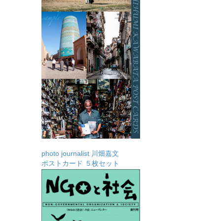
photo journalist 川畑嘉文
ポストカード ５枚セット