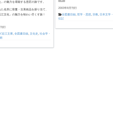
»
化」の魅力を堪能する意匠の旅です。
2003年8月刊行
れた名所に骨董・古美術品を探り当て、
近江文化」の魅力を味わい尽くす旅！
全図書目録
,
哲学・思想
,
宗教
,
日本文学
伝記
月刊行
ズ近江文庫
,
全図書目録
,
文化史
,
社会学・
術