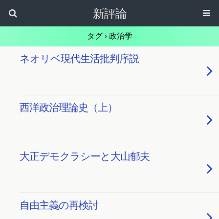
新評論
タグ › 政治学
ネオリベ現代生活批判序説
西洋政治理論史（上）
大正デモクラシーと大山郁夫
自由主義の再検討