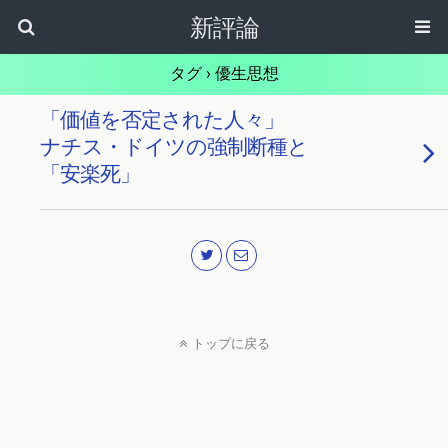
新評論
タグ › 優生思想
「価値を否定された人々」
ナチス・ドイツの強制断種と
「安楽死」
トップに戻る