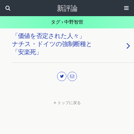
新評論
タグ › 中野智世
「価値を否定された人々」
ナチス・ドイツの強制断種と
「安楽死」
トップに戻る