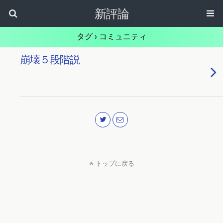
新評論
タグ › コミュニティ
崩壊５段階説
トップに戻る