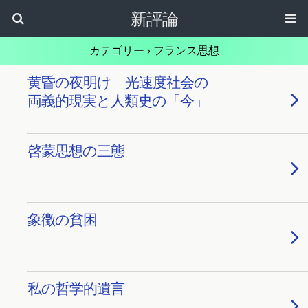
新評論
カテゴリー ›
フランス思想
黄昏の夜明け 光速度社会の
両義的現実と人類史の「今」
啓蒙思想の三態
象徴の貧困
私の哲学的遺言