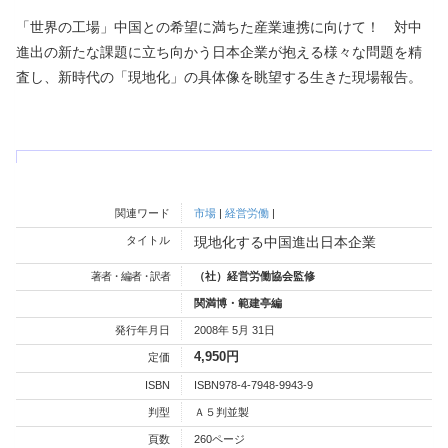
「世界の工場」中国との希望に満ちた産業連携に向けて！ 対中
進出の新たな課題に立ち向かう日本企業が抱える様々な問題を精
査し、新時代の「現地化」の具体像を眺望する生きた現場報告。
関連ワード
市場
|
経営労働
|
タイトル
現地化する中国進出日本企業
著者・編者・訳者
（社）経営労働協会監修
関満博・範建亭編
発行年月日
2008年 5月 31日
4,950円
定価
ISBN
ISBN978-4-7948-9943-9
判型
Ａ５判並製
頁数
260ページ