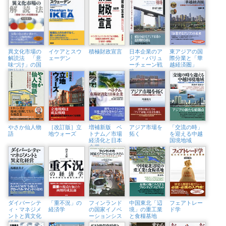
異文化市場の
イケアとスウ
積極財政宣言
日本企業のア
東アジアの国
解読法 「意
ェーデン
ジア・バリュ
際分業と「華
味づけ」の国
ーチェーン戦
越経済圏」
際比較
略
やさか仙人物
［改訂版］立
増補新版 ベ
アジア市場を
「交流の時」
語
地ウォーズ
トナム／市場
拓く
を迎える中越
経済化と日本
国境地域
企業
ダイバーシテ
「重不況」の
フィンランド
中国東北「辺
フェアトレー
ィ・マネジメ
経済学
の国家イノベ
境」の重工業
ド学
ントと異文化
ーションシス
と食糧基地
経営
テム