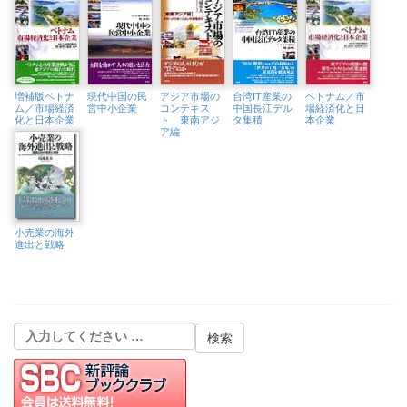
増補版ベトナ
現代中国の民
アジア市場の
台湾IT産業の
ベトナム／市
ム／市場経済
営中小企業
コンテキス
中国長江デル
場経済化と日
化と日本企業
ト 東南アジ
タ集積
本企業
ア編
小売業の海外
進出と戦略