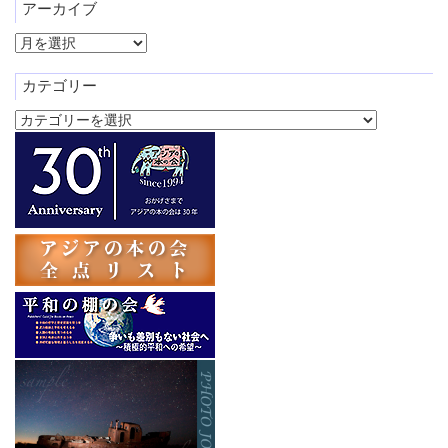
アーカイブ
ア
ー
カ
カテゴリー
イ
カ
ブ
テ
ゴ
リ
ー