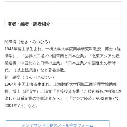
著者・編者・訳者紹介
関満博（せき・みつひろ）
1948年富山県生まれ。一橋大学大学院商学研究科教授、博士（経
済学）。『世界の工場／中国華南と日本企業』『北東アジアの産
業連携／中国北方と日韓の企業』『日本企業／中国進出の新時
代』（以上新評論）など著書多数。
範 建亭（はん・けんてい）
1964年中国上海市生まれ。上海財経大学国際工商管理学院助教
授、博士（経済学）。論文「直接投資を通じた技術移転?中国に進
出した日系企業の実態調査から」（『アジア経済』第42巻第7号、
2001年7月）など。
オンデマンド印刷のメール注文フォーム