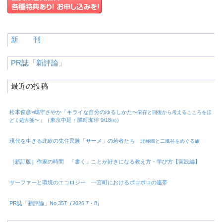
新 刊
PR誌「新評論」
最近の投稿
松本俊彦×嶋守さやか「キライな自分のゆるしかた
〜依存と回復から考えるこころをほ
」（東京中延・隣町珈琲 9/18㈮）
どく処方箋〜
現代を生きる北欧の先住民族「サーメ」の若者たち
北極圏と二風谷をめぐる旅
［新訂版］作家の時間 「書く」ことが好きになる教え方・学び方【実践編】
サーファーと環境のエコロジー 一宮町におけるボロボロの連帯
PR誌「新評論」No.357（2026.7・8）