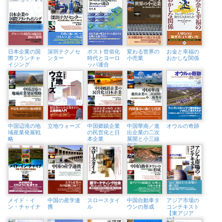
日本企業の国
深圳テクノセ
ポスト世俗化
変わる世界の
お金と幸福の
際フランチャ
ンター
時代とヨーロ
小売業
おかしな関係
イジング
ッパ連合
中国辺境の地
立地ウォーズ
中国郷鎮企業
中国華南／進
オウルの奇跡
域産業発展戦
の民営化と日
出企業の二次
略
本企業
展開と小三線
都市
メイド・イ
中国の産学連
スロースタイ
中国自動車タ
アジア市場の
ン・チャイナ
携
ル
ウンの形成
コンテキスト
【東アジア
編】