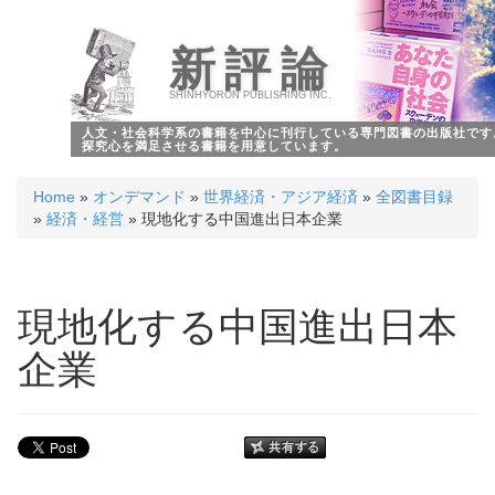
新評論
SHINHYORON PUBLISHING INC.
人文・社会科学系の書籍を中心に刊行している専門図書の出版社です
探究心を満足させる書籍を用意しています。
Home
»
オンデマンド
»
世界経済・アジア経済
»
全図書目録
»
経済・経営
» 現地化する中国進出日本企業
現地化する中国進出日本
企業