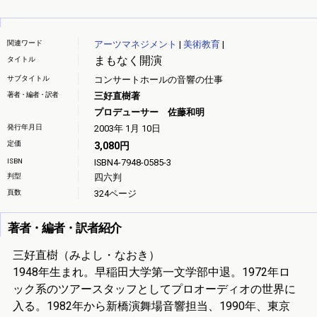
関連ワード
アーツマネジメント
|
美術教育
|
まもなく開演
タイトル
サブタイトル
コンサートホールの音響の仕事
著者・編者・訳者
三好直樹著
プロデューサー 佐藤和明
発行年月日
2003年 1月 10日
定価
3,080円
ISBN
ISBN4-7948-0585-3
判型
四六判
頁数
324ページ
著者・編者・訳者紹介
三好直樹（みよし・なおき）
1948年生まれ。早稲田大学第一文学部中退。1972年ロ
ック系のツアースタッフとしてプロオーディオの世界に
入る。1982年から新橋演舞場音響担当、1990年、東京