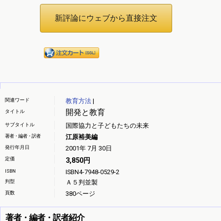
関連ワード
教育方法
|
開発と教育
タイトル
サブタイトル
国際協力と子どもたちの未来
著者・編者・訳者
江原裕美編
発行年月日
2001年 7月 30日
定価
3,850円
ISBN
ISBN4-7948-0529-2
判型
Ａ５判並製
頁数
380ページ
著者・編者・訳者紹介