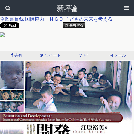
新評論
全図書目録
国際協力・ＮＧＯ
子どもの未来を考える
共有
ツイート
+ 1
メール