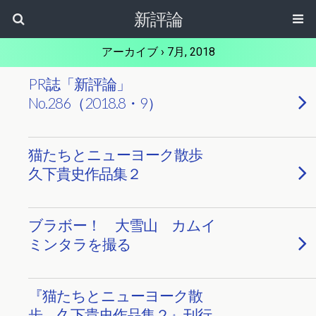
新評論
アーカイブ › 7月, 2018
PR誌「新評論」
No.286（2018.8・9）
猫たちとニューヨーク散歩
久下貴史作品集２
ブラボー！ 大雪山 カムイ
ミンタラを撮る
『猫たちとニューヨーク散
歩 久下貴史作品集２』刊行