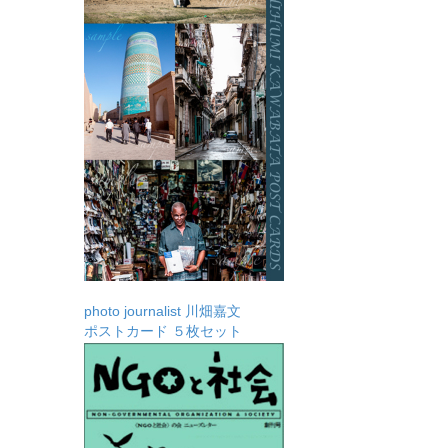
photo journalist 川畑嘉文
ポストカード ５枚セット