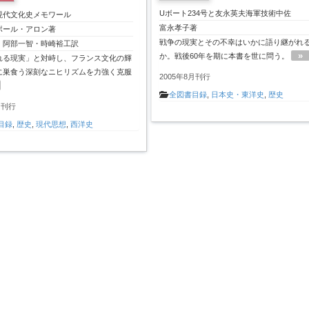
Uボート234号と友永英夫海軍技術中佐
現代文化史メモワール
富永孝子著
ポール・アロン著
戦争の現実とその不幸はいかに語り継がれ
・阿部一智・時崎裕工訳
»
か。戦後60年を期に本書を世に問う。
れる現実」と対峙し、フランス文化の輝
に巣食う深刻なニヒリズムを力強く克服
2005年8月刊行
全図書目録
,
日本史・東洋史
,
歴史
月刊行
目録
,
歴史
,
現代思想
,
西洋史