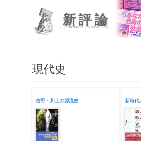
新評論
SHINHYORON PUBLISHING INC.
現代史
吉野・川上の源流史
新時代