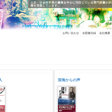
人文・社会科学系の書籍を中心に刊行している専門図書の出
籍を用意しています。
お問い合わせ
全図書目録
会社概要
人
深海からの声