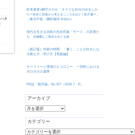
松本俊彦×嶋守さやか「キライな自分のゆるしか
た
」
〜依存と回復から考えるこころをほどく処方箋〜
るべき
（東京中延・隣町珈琲 9/18㈮）
現代を生きる北欧の先住民族「サーメ」の若者た
ち
北極圏と二風谷をめぐる旅
［新訂版］作家の時間 「書く」ことが好きにな
る教え方・学び方【実践編】
サーファーと環境のエコロジー 一宮町における
ボロボロの連帯
PR誌「新評論」No.357（2026.7・8）
アーカイブ
ア
ー
カ
カテゴリー
イ
カ
ブ