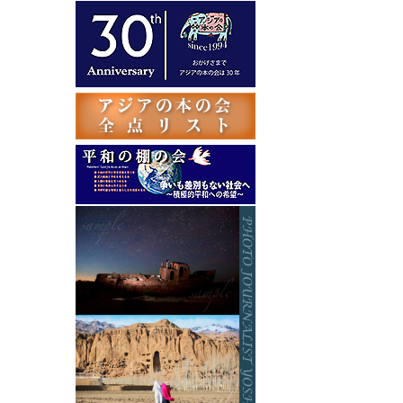
テ
ゴ
リ
ー