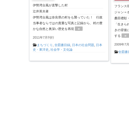
伊勢湾台風が直撃した村
フランス
辻井英夫著
ジャン＝
伊勢湾台風は奈良県の村をも襲っていた！ 行政
桑田禮彰
当事者ならではの貴重な写真と記録から、村の豊
「生きら
»
かな自然と奥深い歴史を再現
きの背後
»
する
2011年7月刊行
2009年7
まちづくり
,
全図書目録
,
日本の社会問題
,
日本
史・東洋史
,
社会学・文化論
全図書