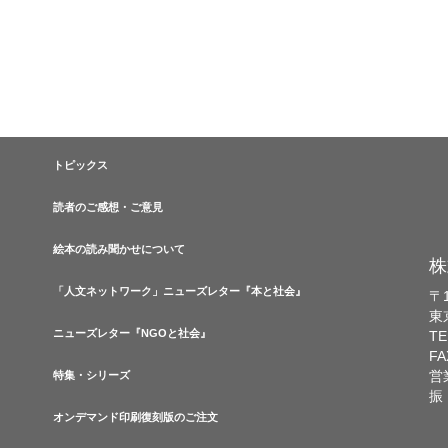
トピックス
読者のご感想・ご意見
絵本の読み聞かせについて
株
「人文ネットワーク」ニューズレター『本と社会』
〒1
東
ニューズレター『NGOと社会』
TE
FA
営
特集・シリーズ
振
オンデマンド印刷復刻版のご注文