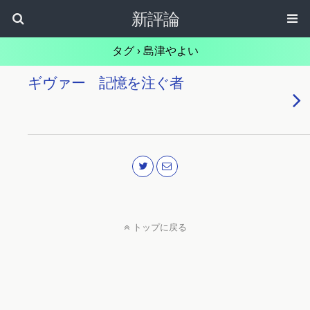
新評論
タグ › 島津やよい
ギヴァー 記憶を注ぐ者
トップに戻る