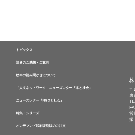
トピックス
読者のご感想・ご意見
絵本の読み聞かせについて
株
「人文ネットワーク」ニューズレター『本と社会』
〒1
東
ニューズレター『NGOと社会』
TE
FA
営
特集・シリーズ
振
オンデマンド印刷復刻版のご注文