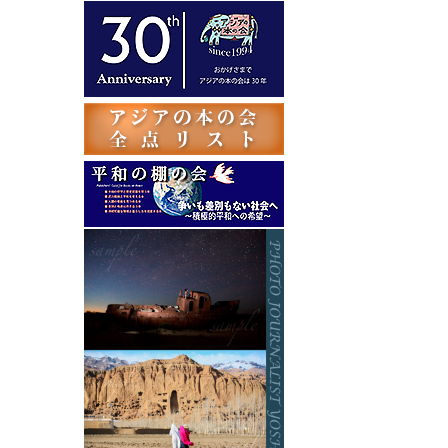
テ
ゴ
リ
ー