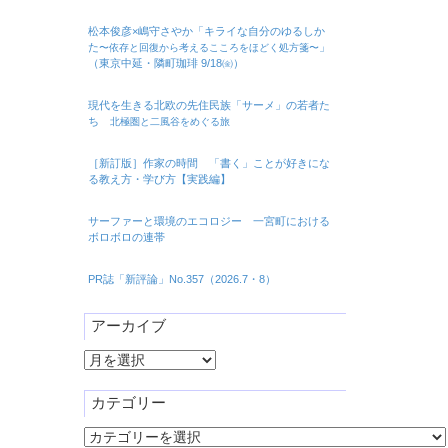
松本俊彦×嶋守さやか「キライな自分のゆるしか
た
」
〜依存と回復から考えるこころをほどく処方箋〜
（東京中延・隣町珈琲 9/18㈮）
現代を生きる北欧の先住民族「サーメ」の若者た
ち
北極圏と二風谷をめぐる旅
［新訂版］作家の時間 「書く」ことが好きにな
る教え方・学び方【実践編】
サーファーと環境のエコロジー 一宮町における
ボロボロの連帯
PR誌「新評論」No.357（2026.7・8）
アーカイブ
ア
ー
カ
カテゴリー
イ
カ
ブ