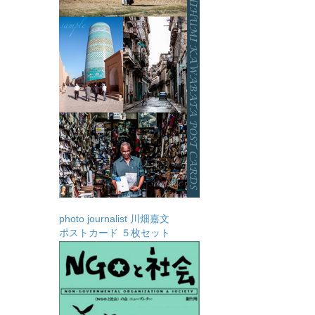
photo journalist 川畑嘉文
ポストカード ５枚セット