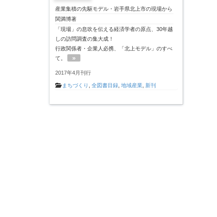
産業集積の先駆モデル・岩手県北上市の現場から
関満博著
「現場」の息吹を伝える経済学者の原点、30年越
しの訪問調査の集大成！
行政関係者・企業人必携、「北上モデル」のすべ
»
て。
2017年4月刊行
まちづくり
,
全図書目録
,
地域産業
,
新刊