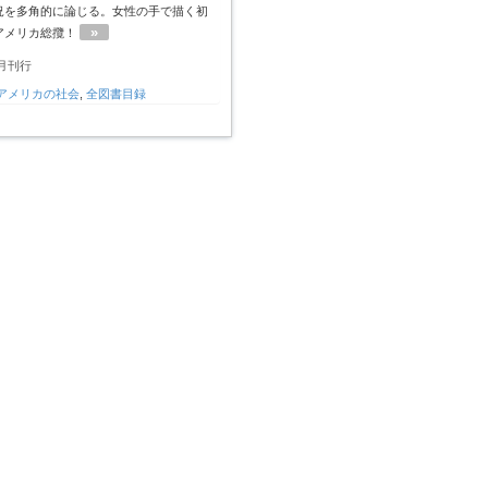
況を多角的に論じる。女性の手で描く初
»
アメリカ総攬！
1月刊行
アメリカの社会
,
全図書目録