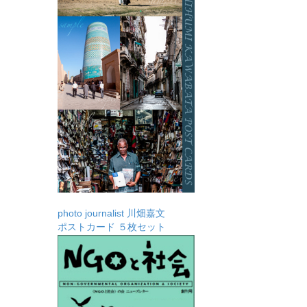
photo journalist 川畑嘉文
ポストカード ５枚セット