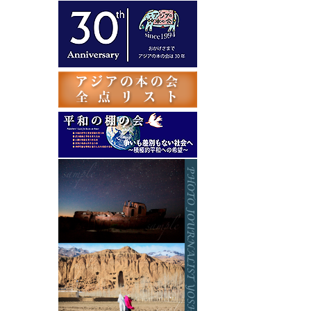
テ
ゴ
リ
ー