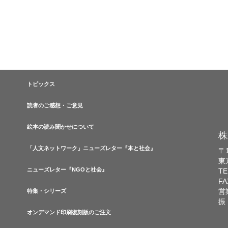
トピックス
読者のご感想・ご意見
絵本の読み聞かせについて
株
「人文ネットワーク」ニューズレター『本と社会』
〒1
東
ニューズレター『NGOと社会』
TE
FA
営
特集・シリーズ
振
オンデマンド印刷復刻版のご注文