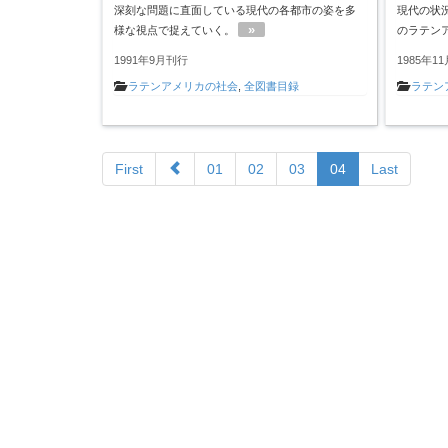
深刻な問題に直面している現代の各都市の姿を多
現代の状
»
様な視点で捉えていく。
のラテン
1991年9月刊行
1985年1
ラテンアメリカの社会
,
全図書目録
ラテン
First
01
02
03
04
Last