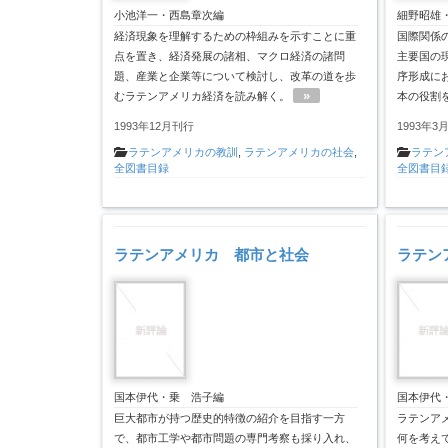
小池洋一・西島章次編
細野昭雄
経済現象を理解するための枠組みを示すことに重
国際関係
点を置き、経済発展の諸相、マクロ経済の諸問
主要国の
題、産業と企業等について検討し、改革の道を歩
序形成に
»
むラテンアメリカ経済を読み解く。
本の役割
1993年12月刊行
1993年3
ラテンアメリカの教訓
,
ラテンアメリカの社会
,
ラテン
全図書目録
全図書目
ラテンアメリカ 都市と社会
ラテン
国本伊代・乗 浩子編
国本伊代
巨大都市が持つ歴史的特徴の紹介を目指す一方
ラテンア
で、都市工学や都市問題の専門考察も採り入れ、
何を考え