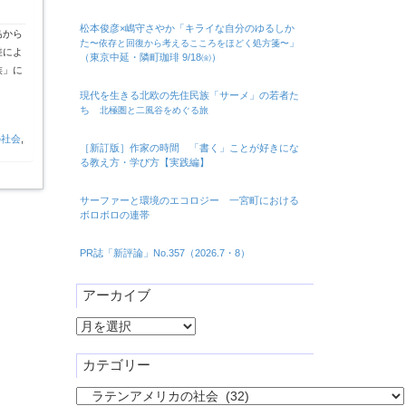
松本俊彦×嶋守さやか「キライな自分のゆるしか
島から
た
」
〜依存と回復から考えるこころをほどく処方箋〜
差によ
（東京中延・隣町珈琲 9/18㈮）
族」に
現代を生きる北欧の先住民族「サーメ」の若者た
ち
北極圏と二風谷をめぐる旅
の社会
,
［新訂版］作家の時間 「書く」ことが好きにな
る教え方・学び方【実践編】
サーファーと環境のエコロジー 一宮町における
ボロボロの連帯
PR誌「新評論」No.357（2026.7・8）
アーカイブ
ア
ー
カ
カテゴリー
イ
カ
ブ