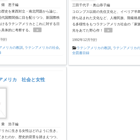
・畑 恵子編
三田千代子・奥山恭子編
の歴史を東西対立・南北問題から論じ、
コロンブス以前の先住文化と、イベリア半
現代国際関係に目を配りつつ、新国際秩
持ち込まれた文化など、人種民族、階級格
おけるラテンアメリカとこれに対する日
る多様性をもつラテンアメリカ社会の「家
»
»
を具体的に考察する。
光をあてた野心作！
月刊行
1992年12月刊行
アメリカの教訓
,
ラテンアメリカの社会
,
ラテンアメリカの教訓
,
ラテンアメリカ
録
全図書目録
アメリカ 社会と女性
・乗 浩子編
メリカに生きる女性はどのように生き、
てきたのか、歴史的背景を踏まえつつ、