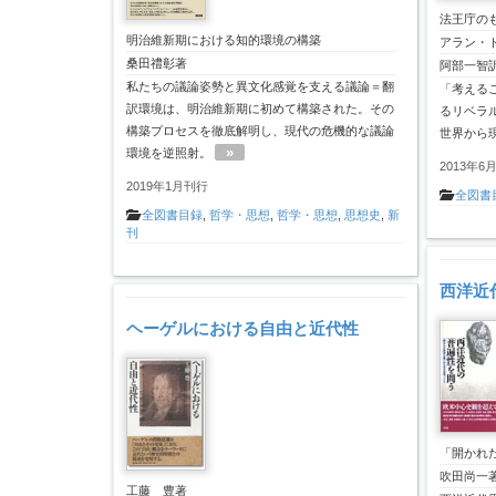
法王庁の
明治維新期における知的環境の構築
アラン・
桑田禮彰著
阿部一智
私たちの議論姿勢と異文化感覚を支える議論＝翻
「考える
訳環境は、明治維新期に初めて構築された。その
るリベラ
構築プロセスを徹底解明し、現代の危機的な議論
世界から
»
環境を逆照射。
2013年6
2019年1月刊行
全図書
全図書目録
,
哲学・思想
,
哲学・思想
,
思想史
,
新
刊
西洋近
ヘーゲルにおける自由と近代性
「開かれ
吹田尚一
工藤 豊著