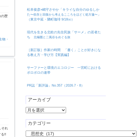
松本俊彦×嶋守さやか「キライな自分のゆるしか
た
」
〜依存と回復から考えるこころをほどく処方箋〜
力の歴
（東京中延・隣町珈琲 9/18㈮）
現代を生きる北欧の先住民族「サーメ」の若者た
ち
北極圏と二風谷をめぐる旅
生物・
［新訂版］作家の時間 「書く」ことが好きにな
る教え方・学び方【実践編】
サーファーと環境のエコロジー 一宮町における
ボロボロの連帯
PR誌「新評論」No.357（2026.7・8）
アーカイブ
ア
ー
カ
カテゴリー
イ
しそれ
カ
ブ
!!