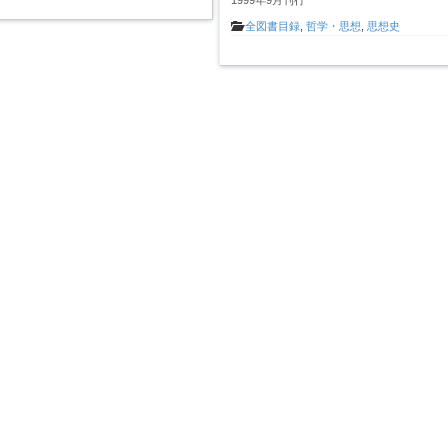
全図書目録
,
哲学・思想
,
思想史