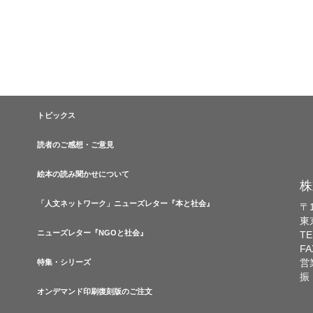
トピックス
読者のご感想・ご意見
絵本の読み聞かせについて
株
「人文ネットワーク」ニューズレター『本と社会』
〒1
東
ニューズレター『NGOと社会』
TE
FA
営
特集・シリーズ
振
オンデマンド印刷復刻版のご注文