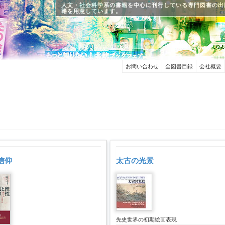
人文・社会科学系の書籍を中心に刊行している専門図書の出
籍を用意しています。
お問い合わせ
全図書目録
会社概要
信仰
太古の光景
先史世界の初期絵画表現