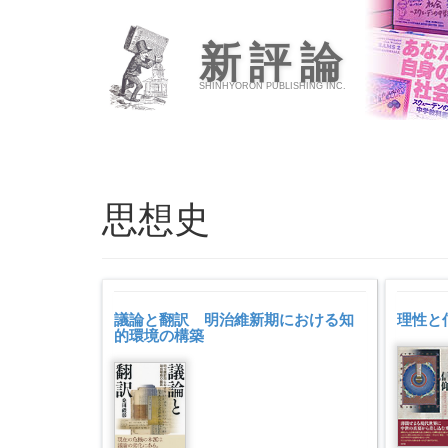
新評論
SHINHYORON PUBLISHING INC.
思想史
議論と翻訳 明治維新期における知
理性と
的環境の構築