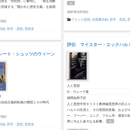
思想を「内在的」に解明し、「相互理解
»
に到達する「開かれた歴史主義」を提唱
2007年3月刊行
フランス思想
,
全図書目録
,
哲学・思想
,
月刊行
目録
,
哲学・思想
,
思想史
評伝 マイスター・エックハル
レート・シュッツのウィーン
人と思想
G・ヴェーア著
著
徳岡知和子訳
の自由主義的転換の構想とその時代
人と思想中世キリスト教神秘思想界の巨人
ハルトの生涯と、その思想的意義、および
ー、ブーバー、ユング、フロム等、後世の
月刊行
»
界に与えた多大なる影響。
目録
,
哲学・思想
,
思想史
1999年9月刊行