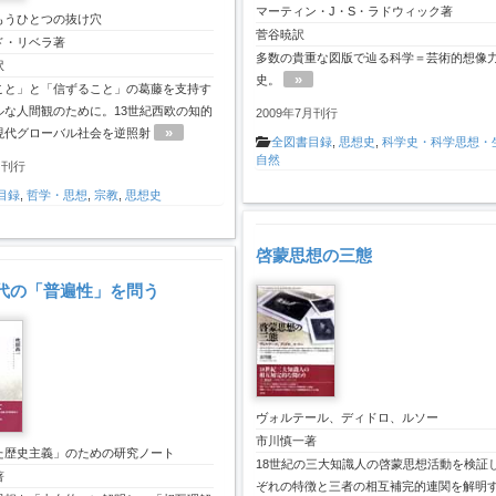
マーティン・J・S・ラドウィック著
もうひとつの抜け穴
菅谷暁訳
ド・リベラ著
多数の貴重な図版で辿る科学＝芸術的想像
訳
»
史。
こと」と「信ずること」の葛藤を支持す
ルな人間観のために。13世紀西欧の知的
2009年7月刊行
»
現代グローバル社会を逆照射
全図書目録
,
思想史
,
科学史・科学思想・
自然
月刊行
目録
,
哲学・思想
,
宗教
,
思想史
啓蒙思想の三態
代の「普遍性」を問う
ヴォルテール、ディドロ、ルソー
市川慎一著
た歴史主義」のための研究ノート
18世紀の三大知識人の啓蒙思想活動を検証
著
ぞれの特徴と三者の相互補完的連関を解明する