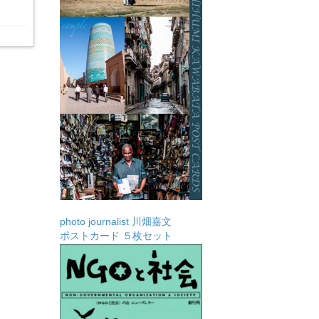
photo journalist 川畑嘉文
ポストカード ５枚セット