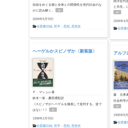
西洋近代
自由をめぐる個と全体との関係性を現代社会のな
と共生」
»
かに読み解く。
»
2000年5月刊行
2006年4
全図書目録
,
哲学・思想
,
思想史
全図書
ヘーゲルかスピノザか〈新装版〉
アルフ
Ｐ．マシュレ著
森 元孝
鈴木一策・桑田禮彰訳
社会科学
《スピノザがヘーゲルを徹底して批判する。逆で
»
»
はない！》
1995年8
1998年2月刊行
全図書
全図書目録
,
哲学・思想
,
思想史