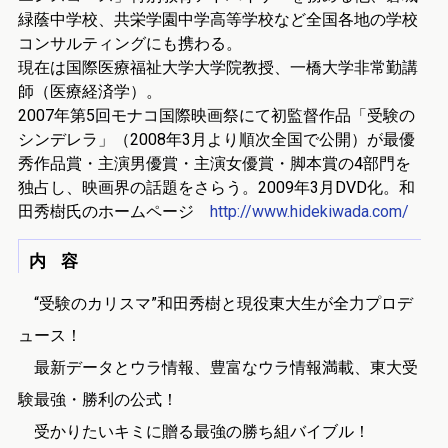
緑蔭中学校、共栄学園中学高等学校など全国各地の学校
コンサルティングにも携わる。
現在は国際医療福祉大学大学院教授、一橋大学非常勤講
師（医療経済学）。
2007年第5回モナコ国際映画祭にて初監督作品「受験の
シンデレラ」（2008年3月より順次全国で公開）が最優
秀作品賞・主演男優賞・主演女優賞・脚本賞の4部門を
独占し、映画界の話題をさらう。2009年3月DVD化。和
田秀樹氏のホームページ
http://www.hidekiwada.com/
内 容
“受験のカリスマ”和田秀樹と現役東大生が全力プロデ
ュース！
最新データとウラ情報、豊富なウラ情報満載、東大受
験最強・勝利の公式！
受かりたいキミに贈る最強の勝ち組バイブル！