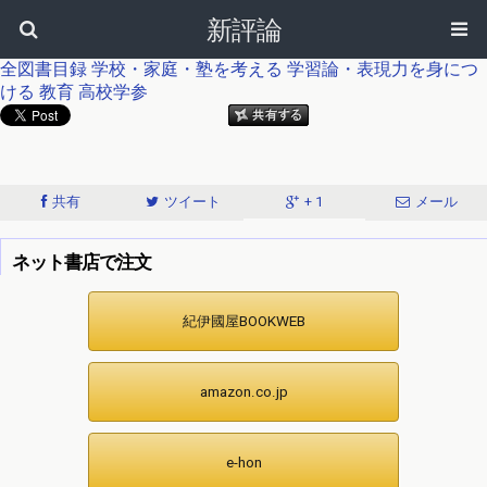
新評論
全図書目録
学校・家庭・塾を考える
学習論・表現力を身につ
ける
教育
高校学参
共有
ツイート
+ 1
メール
ネット書店で注文
紀伊國屋BOOKWEB
amazon.co.jp
e-hon