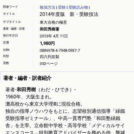
関連ワード
勉強方法
|
受験
|
受験読み物
|
2014年度版 新・受験技法
タイトル
サブタイトル
東大合格の極意
著者・編者・訳者
和田秀樹著
発行年月日
2013年 4月 11日
定価
1,980円
ISBN
ISBN978-4-7948-0937-7
判型
四六判並製
頁数
352ページ
著者・編者・訳者紹介
著者-
和田秀樹
（わだ・ひでき）-
1960年、大阪生まれ。
灘高校から東京大学理Ⅲに現役合格。
独自の指導ノウハウをもとに、志望校別通信指導「緑鐵
受験指導ゼミナール」、中高一貫専門塾「和田塾緑鐵
舎」を主宰。立命館中学校・高等学校「メディカルサイ
エンスコース」特別教育アドバイザーを務める他、磐城