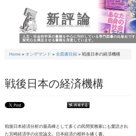
新評論
SHINHYORON PUBLISHING INC.
人文・社会科学系の書籍を中心に刊行している専門図書の出版社です
探究心を満足させる書籍を用意しています。
Home
»
オンデマンド
»
全図書目録
» 戦後日本の経済機構
戦後日本の経済機構
戦後日本経済分析の最高峰として多くの民間実務家にも愛読され
た宮崎経済学の出世論文。日本経済の根幹を繙く書。