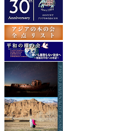
ゴ
リ
ー