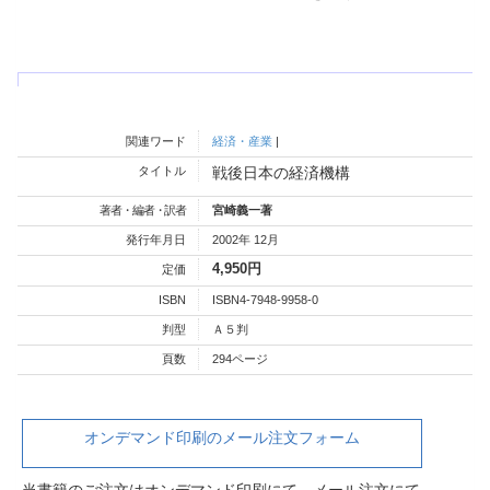
関連ワード
経済・産業
|
タイトル
戦後日本の経済機構
著者・編者・訳者
宮崎義一著
発行年月日
2002年 12月
4,950円
定価
ISBN
ISBN4-7948-9958-0
判型
Ａ５判
頁数
294ページ
オンデマンド印刷のメール注文フォーム