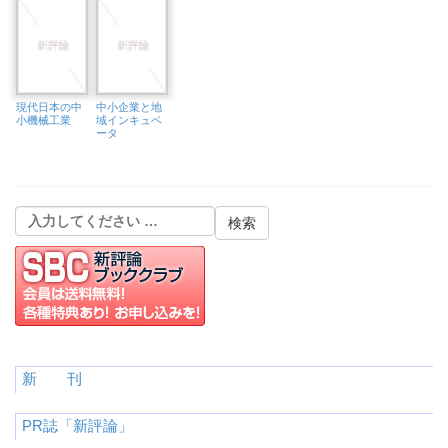
現代日本の中
中小企業と地
小機械工業
域インキュベ
ータ
新 刊
PR誌「新評論」