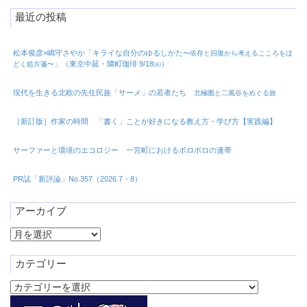
最近の投稿
松本俊彦×嶋守さやか「キライな自分のゆるしかた
〜依存と回復から考えるこころをほ
」（東京中延・隣町珈琲 9/18㈮）
どく処方箋〜
現代を生きる北欧の先住民族「サーメ」の若者たち
北極圏と二風谷をめぐる旅
［新訂版］作家の時間 「書く」ことが好きになる教え方・学び方【実践編】
サーファーと環境のエコロジー 一宮町におけるボロボロの連帯
PR誌「新評論」No.357（2026.7・8）
アーカイブ
ア
ー
カ
カテゴリー
イ
カ
ブ
テ