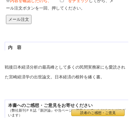
※
内容を確認したのち、
をチェック
してから、メ
ール注文ボタンを一回、押してください。
内 容
戦後日本経済分析の最高峰として多くの民間実務家にも愛読され
た宮崎経済学の出世論文。日本経済の根幹を繙く書。
本書へのご感想・ご意見をお寄せください
（弊社新刊ＰＲ誌『新評論』や当ページに掲載させていただくことがござ
読者のご感想・ご意見
います）