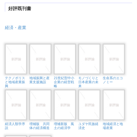
好評既刊書
経済・産業
テクノポリス
地域振興と産
21世紀型中小
モノづくりと
生命系のエコ
と地域産業振
業支援施設
企業の経営戦
日本産業の未
ノミー
興
略
来
経済人類学序
増補版 共同
増補新版 風
ユダヤ民族経
地域経済と地
説
体の経済構造
土の経済学
済史
場産業