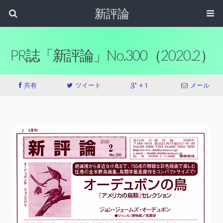
新評論
PR誌「新評論」No.300（2020.2）
共有
ツイート
+ 1
メール