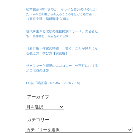
松本俊彦×嶋守さやか「キライな自分のゆるしか
た
」
〜依存と回復から考えるこころをほどく処方箋〜
（東京中延・隣町珈琲 9/18㈮）
現代を生きる北欧の先住民族「サーメ」の若者た
ち
北極圏と二風谷をめぐる旅
［新訂版］作家の時間 「書く」ことが好きにな
る教え方・学び方【実践編】
サーファーと環境のエコロジー 一宮町における
ボロボロの連帯
PR誌「新評論」No.357（2026.7・8）
アーカイブ
ア
ー
カ
カテゴリー
イ
カ
ブ