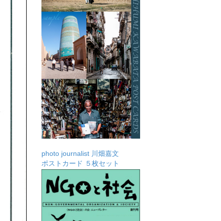
photo journalist 川畑嘉文
ポストカード ５枚セット