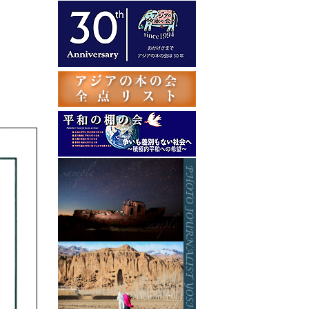
テ
ゴ
リ
ー