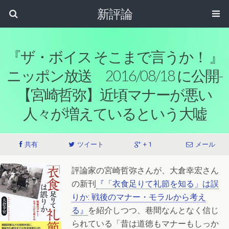
新評論
『ザ・ボイス そこまで言うか！ 』
ニッポン放送 2016/08/18 に公開-
【宮崎哲弥】近頃マナーが悪い
人々が増えているという大嘘
共有
ツイート
+ 1
メール
評論家の宮崎哲弥さんが、大倉幸宏さん
の新刊
『「衣食足りて礼節を知る」は誤
りか: 戦後のマナー・モラルから考え
る』
を紹介しつつ、巷間なんとなく信じ
られている「昔は道徳もマナーもしっか