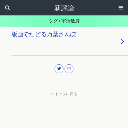
新評論
タグ › 宇治敏彦
版画でたどる万葉さんぽ
トップに戻る