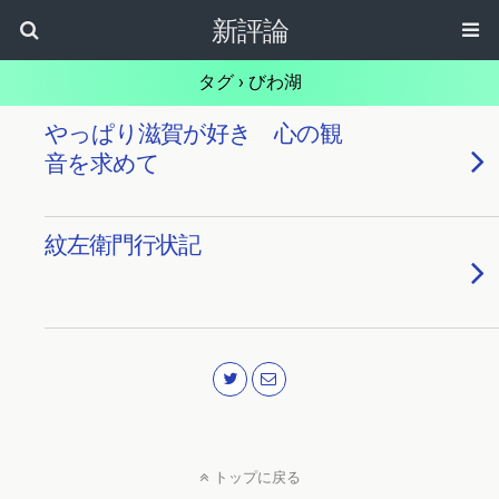
新評論
タグ › びわ湖
やっぱり滋賀が好き 心の観
音を求めて
紋左衛門行状記
トップに戻る