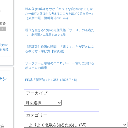
松本俊彦×嶋守さやか「キライな自分のゆるしか
著
た
」
〜依存と回復から考えるこころをほどく処方箋〜
（東京中延・隣町珈琲 9/18㈮）
の歩み
»
現代を生きる北欧の先住民族「サーメ」の若者た
ち
北極圏と二風谷をめぐる旅
北欧の
［新訂版］作家の時間 「書く」ことが好きにな
を知る
る教え方・学び方【実践編】
サーファーと環境のエコロジー 一宮町における
ボロボロの連帯
ラシ
PR誌「新評論」No.357（2026.7・8）
アーカイブ
ア
ー
カ
カテゴリー
イ
カ
ブ
社会