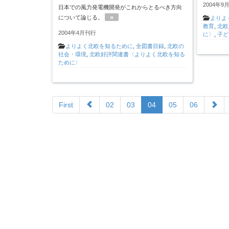
2004年9
日本での風力発電機開発がこれからとるべき方向
»
について論じる。
よりよ
教育
,
北欧
2004年4月刊行
に〉
,
子ど
よりよく北欧を知るために
,
全図書目録
,
北欧の
社会・環境
,
北欧好評関連書〈よりよく北欧を知る
ために〉
First
02
03
04
05
06