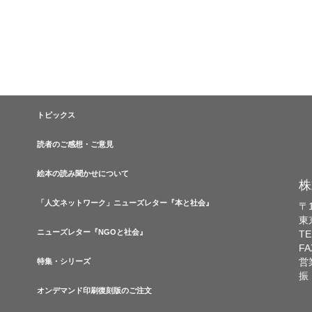
トピックス
読者のご感想・ご意見
絵本の読み聞かせについて
株
「人文ネットワーク」ニューズレター『本と社会』
〒1
東
ニューズレター『NGOと社会』
TE
FA
営
特集・シリーズ
振
オンデマンド印刷復刻版のご注文