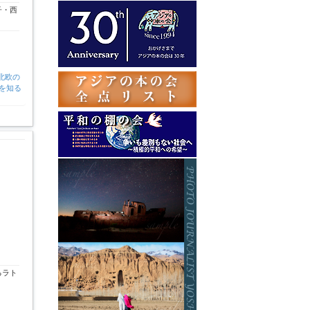
テ
子・西
ゴ
リ
ー
北欧の
を知る
るラト