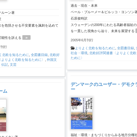
過去・現在・未来
ペール・ブルーメー＆ピルッコ・ヨンソン
クルーン著
石原俊時訳
訳
スウェーデンの200年にわたる高齢者福祉
末を危惧させる不安要素を諷刺を込めて
を一貫した視角から辿り、未来を展望する
»
可能性を訴える
2005年6月刊行
月刊行
よりよく北欧を知るために
,
全図書目録
,
社会・環境
,
北欧好評関連書〈よりよく北欧
く北欧を知るために
,
全図書目録
,
北欧好
ために〉
〈よりよく北欧を知るために〉
,
外国文
・伝記
,
文芸
デンマークのユーザー・デモク
ー
ーム
福祉・環境・まちづくりからみる地方分権