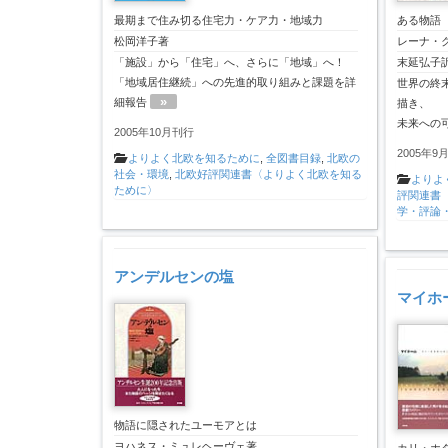
最期まで住み切る住宅力・ケア力・地域力
ある物語
松岡洋子著
レーナ・
「施設」から「住宅」へ、さらに「地域」へ！
末延弘子
「地域居住継続」への先進的取り組みと課題を詳
世界の終
»
細報告
描き、
未来への
2005年10月刊行
2005年9
よりよく北欧を知るために
,
全図書目録
,
北欧の
社会・環境
,
北欧好評関連書〈よりよく北欧を知る
よりよ
ために〉
評関連書
学・評論
アンデルセンの塩
マイホ
物語に隠されたユーモアとは
ヨハネス・ミュレヘーヴェ著