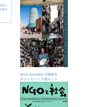
北欧の
を知る
photo journalist 川畑嘉文
ポストカード ５枚セット