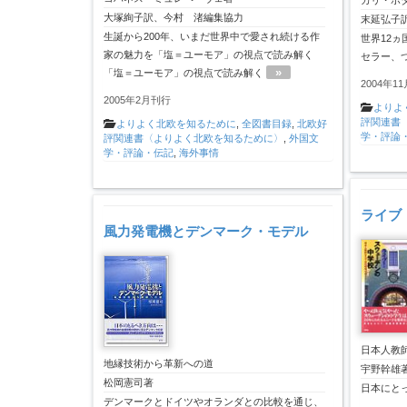
カリ・ホ
大塚絢子訳、今村 渚編集協力
末延弘子
生誕から200年、いまだ世界中で愛され続ける作
世界12
家の魅力を「塩＝ユーモア」の視点で読み解く
セラー、
»
「塩＝ユーモア」の視点で読み解く
2004年1
2005年2月刊行
よりよ
評関連書
よりよく北欧を知るために
,
全図書目録
,
北欧好
学・評論
評関連書〈よりよく北欧を知るために〉
,
外国文
学・評論・伝記
,
海外事情
ライブ
風力発電機とデンマーク・モデル
日本人教
地縁技術から革新への道
宇野幹雄
松岡憲司著
日本にと
デンマークとドイツやオランダとの比較を通じ、