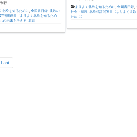
月刊行
よりよく北欧を知るために
,
全図書目録
,
く北欧を知るために
,
全図書目録
,
北欧の
社会・環境
,
北欧好評関連書〈よりよく北欧
好評関連書〈よりよく北欧を知るため
ために〉
もの未来を考える
,
教育
Last