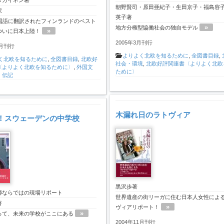
タカイネン著
朝野賢司・原田亜紀子・生田京子・福島容
訳
英子著
ヵ国語に翻訳されたフィンランドのベスト
»
地方分権型協働社会の独自モデル
»
ついに日本上陸！
2005年3月刊行
1月刊行
よりよく北欧を知るために
,
全図書目録
,
く北欧を知るために
,
全図書目録
,
北欧好
社会・環境
,
北欧好評関連書〈よりよく北欧
〈よりよく北欧を知るために〉
,
外国文
ために〉
・伝記
木漏れ日のラトヴィア
！スウェーデンの中学校
黒沢歩著
師ならではの現場リポート
世界遺産の街リーガに住む日本人女性によ
著
»
ヴィアリポート！
»
って、未来の学校がここにある
2004年11月刊行