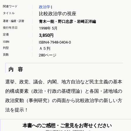
関連ワード
政治学
|
比較政治学の視座
タイトル
著者・編者・訳者
青木一能・野口忠彦・岩崎正洋編
発行年月日
1998年 5月
定価
3,850円
ISBN
ISBN4-7948-0404-0
判型
Ａ５判
頁数
280ページ
内 容
選挙、政党、議会、内閣、地方自治など民主主義の基本
的構成要素（政治・行政の基礎理論）と各国・諸地域の
政治変動（事例研究）の両面から比較政治学の新しい方
法を提示！
本書へのご感想・ご意見をお寄せください