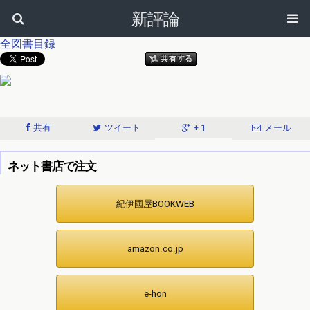
新評論
全図書目録
共有
ツイート
+ 1
メール
ネット書店で注文
紀伊國屋BOOKWEB
amazon.co.jp
e-hon