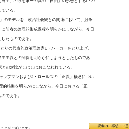
自由」のみを唯一の真の「自由」の形態とするI・バ
んでいる。
」のモデルを、政治社会観との関連において、競争
くに前者の論理的形成過程を明らかにしながら、今日
としたものである。
ひとりの代表的政治理論家E・バーカーをとり上げ、
民主主義との関係を明らかにしようとしたものであ
家との対比がしばしばおこなわれている。
ャップマンおよびJ・ロールズの「正義」概念につい
論理的根拠を明らかにしながら、今日における「正
ものである。
読者のご感想・ご意
くことがございます）