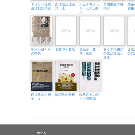
ネオリベ現代
西洋政治理論
大正デモクラ
自由主義の再
政策
生活批判序説
史（上）
シーと大山郁
検討
負担
夫
宇垣一成とそ
９数理と政治
３民意・政
９０年代初頭
２政
の時代
党・選挙
の政治理論と
公共
選挙
西洋政治思想
国際政治分析
現代世界の民
史 １
主主義理論
ホーム