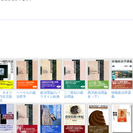
 ネオリ
ヘーゲルの政
政治理論のパ
二〇世紀の政
西洋政治理論
情報政治学講
代生活批
治哲学
ラダイム転換
治理論
史（下）
義
説