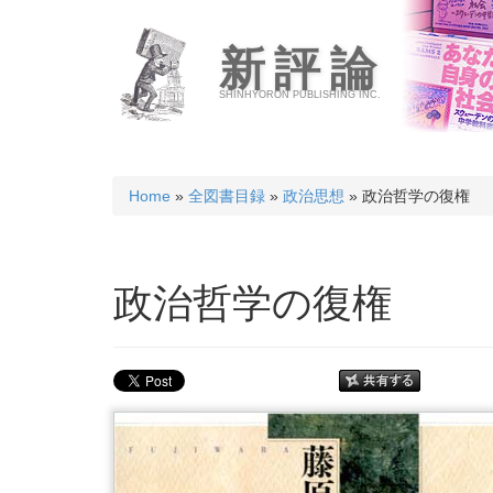
新評論
SHINHYORON PUBLISHING INC.
Home
»
全図書目録
»
政治思想
» 政治哲学の復権
政治哲学の復権