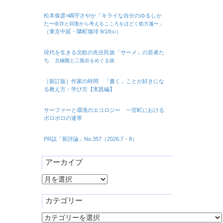
松本俊彦×嶋守さやか「キライな自分のゆるしか
た
」
〜依存と回復から考えるこころをほどく処方箋〜
（東京中延・隣町珈琲 9/18㈮）
現代を生きる北欧の先住民族「サーメ」の若者た
ち
北極圏と二風谷をめぐる旅
［新訂版］作家の時間 「書く」ことが好きにな
る教え方・学び方【実践編】
サーファーと環境のエコロジー 一宮町における
ボロボロの連帯
PR誌「新評論」No.357（2026.7・8）
アーカイブ
ア
ー
カ
カテゴリー
イ
カ
ブ