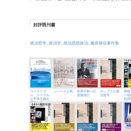
好評既刊書
政治哲学
,
政治学
,
政治思想政治
,
藤原保信著作集
リベラリズ
ジハードと死
世界平和への
ホッブスの政
増補
ム リベラル
冒険旅行
治哲学
ベ現
な平等主義を
判序
擁護して