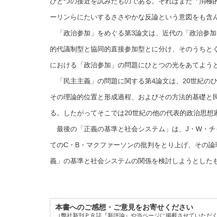
ひとつの接近を試みたものである。それはまた「消極的
ーリンらにたいするささやかな反論という意図をも含
「政治参加」をめぐる第3論文は、近代の「政治参加
的代議制型と協同的直接参加型とに分け、そのうちと
における「政治参加」の問題にひとつの光をあてよう
「民主主義」の問題に関する第4論文は、20世紀の
その理論的位置と形成過程、およびその方法的基礎と
る。したがってそこでは20世紀の他の代表的政治思想
最後の「正義の基準と社会システム」は、J・W・チ
てのC・B・マクファーソンの批判をとり上げ、その
義」の基準と社会システムの関係を検討しようとした
本書へのご感想・ご意見をお寄せください
（弊社新刊ＰＲ誌『新評論』や当ページに掲載させていただ