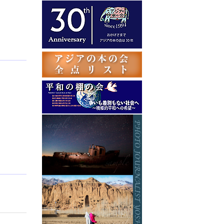
テ
ゴ
リ
ー