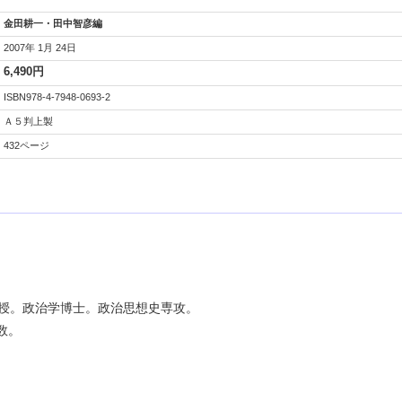
金田耕一・田中智彦編
2007年 1月 24日
6,490円
ISBN978-4-7948-0693-2
Ａ５判上製
432ページ
教授。政治学博士。政治思想史専攻。
数。