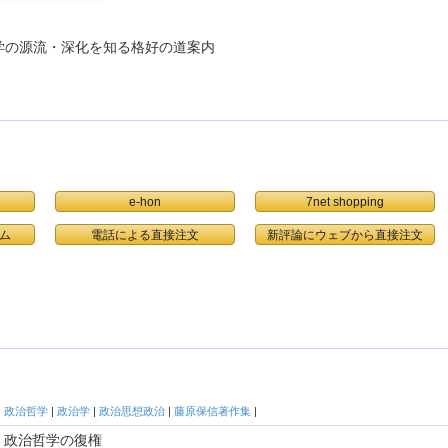
学の源流・深化を知る格好の道案内
e-hon
7net shopping
ム
電話による直接注文
政治哲学
|
政治学
|
政治思想政治
|
藤原保信著作集
|
政治哲学の復権