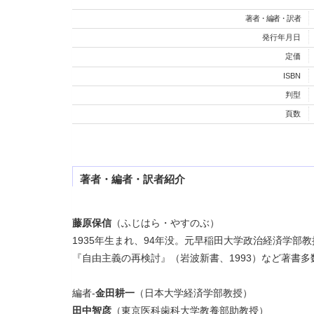
著者・編者・訳者
発行年月日
定価
ISBN
判型
頁数
著者・編者・訳者紹介
藤原保信
（ふじはら・やすのぶ）
1935年生まれ、94年没。元早稲田大学政治経済学部
『自由主義の再検討』（岩波新書、1993）など著書多
編者-
金田耕一
（日本大学経済学部教授）
田中智彦
（東京医科歯科大学教養部助教授）