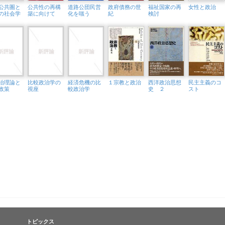
公共圏と
公共性の再構
道路公団民営
政府債務の世
福祉国家の再
女性と政治
の社会学
築に向けて
化を嗤う
紀
検討
治理論と
比較政治学の
経済危機の比
１宗教と政治
西洋政治思想
民主主義のコ
政策
視座
較政治学
史 ２
スト
トピックス