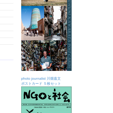
photo journalist 川畑嘉文
ポストカード ５枚セット