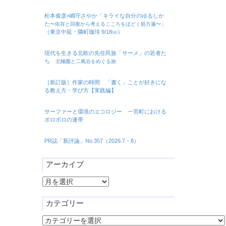
松本俊彦×嶋守さやか「キライな自分のゆるしか
た
」
〜依存と回復から考えるこころをほどく処方箋〜
（東京中延・隣町珈琲 9/18㈮）
現代を生きる北欧の先住民族「サーメ」の若者た
ち
北極圏と二風谷をめぐる旅
［新訂版］作家の時間 「書く」ことが好きにな
る教え方・学び方【実践編】
サーファーと環境のエコロジー 一宮町における
ボロボロの連帯
PR誌「新評論」No.357（2026.7・8）
アーカイブ
ア
ー
カ
カテゴリー
イ
カ
ブ