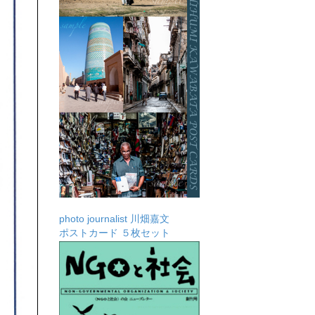
photo journalist 川畑嘉文
ポストカード ５枚セット