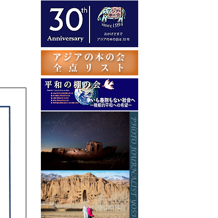
テ
ゴ
リ
ー