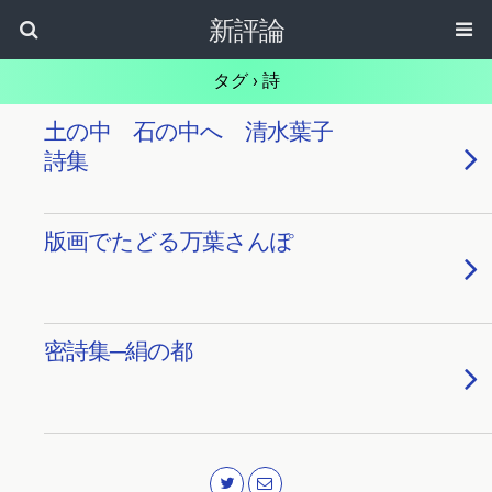
新評論
タグ › 詩
土の中 石の中へ 清水葉子
詩集
版画でたどる万葉さんぽ
密詩集─絹の都