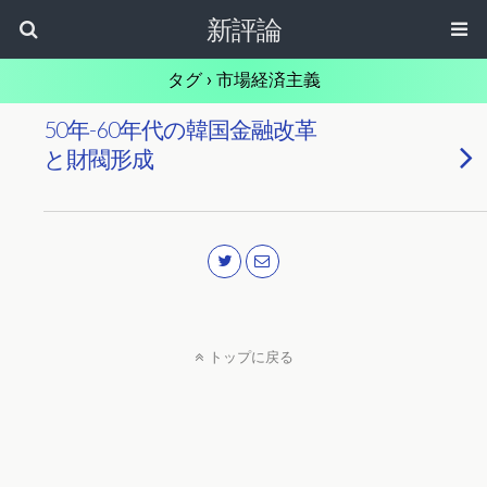
新評論
タグ › 市場経済主義
50年-60年代の韓国金融改革
と財閥形成
トップに戻る