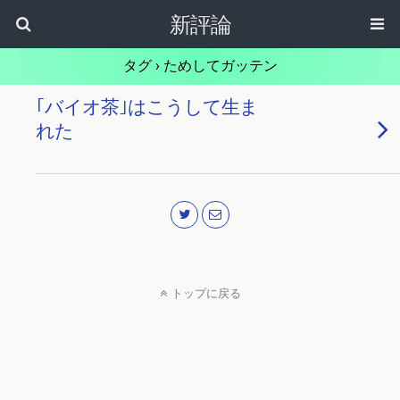
新評論
タグ › ためしてガッテン
｢バイオ茶｣はこうして生ま
れた
トップに戻る