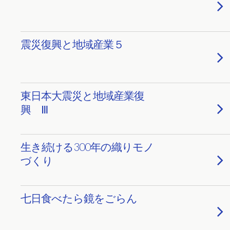
震災復興と地域産業５
東日本大震災と地域産業復
興 Ⅲ
生き続ける300年の織りモノ
づくり
七日食べたら鏡をごらん