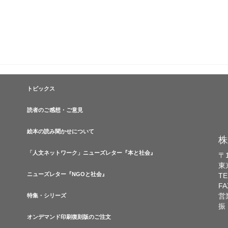
トピックス
読者のご感想・ご意見
絵本の読み聞かせについて
株
「人文ネットワーク」ニューズレター『本と社会』
〒1
東
ニューズレター『NGOと社会』
TE
FA
営
特集・シリーズ
振
オンデマンド印刷復刻版のご注文