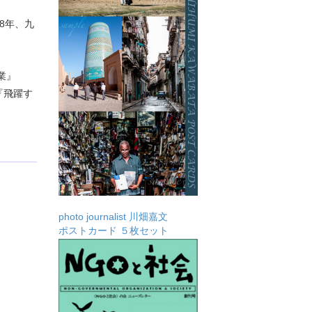
8年、九
業』
『飛躍す
photo journalist 川畑嘉文
ポストカード ５枚セット