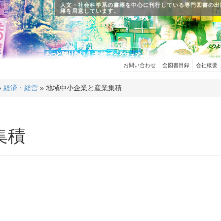
人文・社会科学系の書籍を中心に刊行している専門図書の出
籍を用意しています。
お問い合わせ
全図書目録
会社概要
»
経済・経営
» 地域中小企業と産業集積
集積