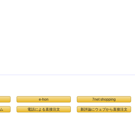
e-hon
7net shopping
ム
電話による直接注文