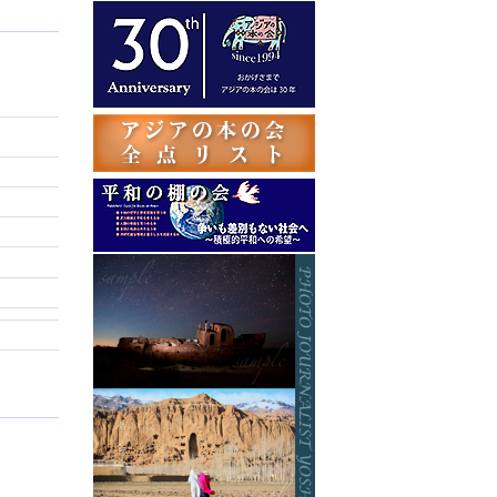
テ
ゴ
リ
ー