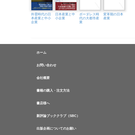
外需時代の日
日本産業と中
ボーダレス時
変革期の日本
本産業と中小
小企業
代の大都市産
産業
企業
業
ホーム
お問い合わせ
会社概要
書籍の購入・注文方法
書店様へ
新評論ブッククラブ（SBC）
出版企画についてのお願い