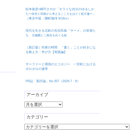
松本俊彦×嶋守さやか「キライな自分のゆるしか
た
」
〜依存と回復から考えるこころをほどく処方箋〜
（東京中延・隣町珈琲 9/18㈮）
現代を生きる北欧の先住民族「サーメ」の若者た
ち
北極圏と二風谷をめぐる旅
［新訂版］作家の時間 「書く」ことが好きにな
る教え方・学び方【実践編】
サーファーと環境のエコロジー 一宮町における
ボロボロの連帯
PR誌「新評論」No.357（2026.7・8）
アーカイブ
ア
ー
カ
カテゴリー
イ
カ
ブ