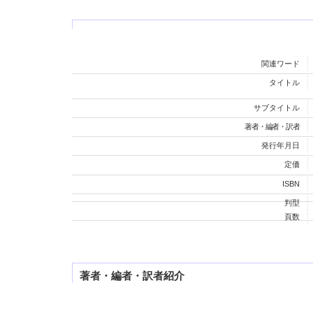
関連ワード
タイトル
サブタイトル
著者・編者・訳者
発行年月日
定価
ISBN
判型
頁数
著者・編者・訳者紹介