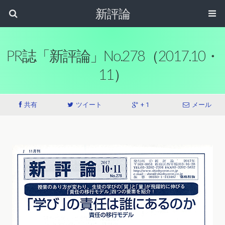
新評論
PR誌「新評論」No.278（2017.10・
11）
共有
ツイート
+ 1
メール