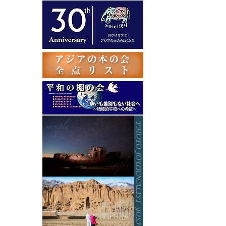
テ
ゴ
リ
ー