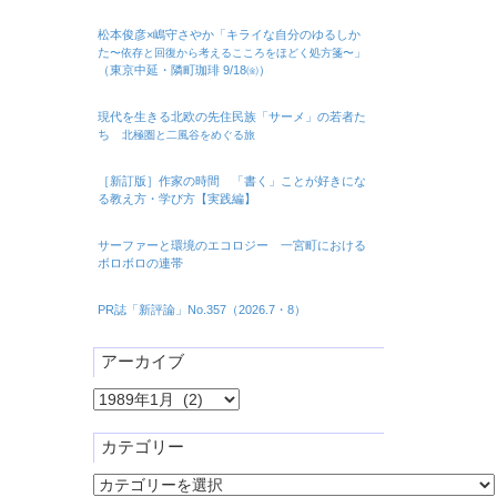
松本俊彦×嶋守さやか「キライな自分のゆるしか
た
」
〜依存と回復から考えるこころをほどく処方箋〜
（東京中延・隣町珈琲 9/18㈮）
現代を生きる北欧の先住民族「サーメ」の若者た
ち
北極圏と二風谷をめぐる旅
［新訂版］作家の時間 「書く」ことが好きにな
る教え方・学び方【実践編】
サーファーと環境のエコロジー 一宮町における
ボロボロの連帯
PR誌「新評論」No.357（2026.7・8）
アーカイブ
ア
ー
カ
カテゴリー
イ
カ
ブ