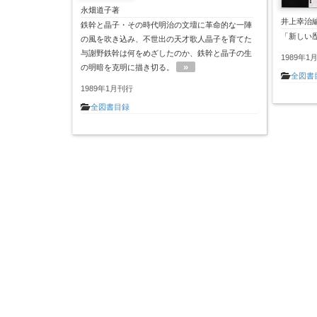
永畑道子著
井上幸治
鉄幹と晶子・その時代明治の文壇に革命的な一陣
「新しい
の風を吹き込み、不世出の天才歌人晶子を育てた
与謝野鉄幹は何をめざしたのか、鉄幹と晶子の生
1989年1
»
の明暗を克明に描き切る。
全図書
1989年1月刊行
全図書目録