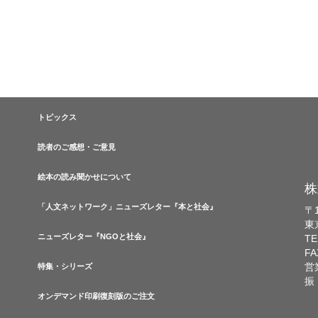
トピックス
読者のご感想・ご意見
絵本の読み聞かせについて
株
「人文ネットワーク」ニューズレター『本と社会』
〒1
東
ニューズレター『NGOと社会』
TE
FA
営
特集・シリーズ
振
オンデマンド印刷復刻版のご注文