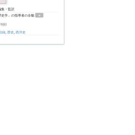
編集・監訳
»
歴史学」の指導者の全貌
月刊行
目録
,
歴史
,
西洋史