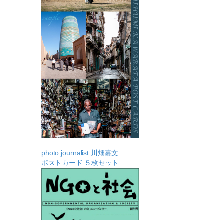
photo journalist 川畑嘉文
ポストカード ５枚セット