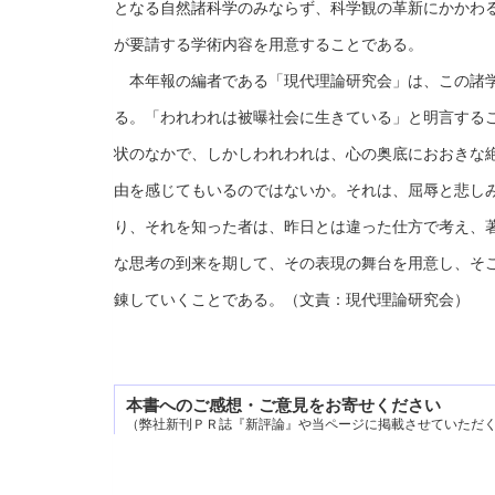
となる自然諸科学のみならず、科学観の革新にかかわ
が要請する学術内容を用意することである。
本年報の編者である「現代理論研究会」は、この諸学
る。「われわれは被曝社会に生きている」と明言する
状のなかで、しかしわれわれは、心の奥底におおきな
由を感じてもいるのではないか。それは、屈辱と悲し
り、それを知った者は、昨日とは違った仕方で考え、
な思考の到来を期して、その表現の舞台を用意し、そ
錬していくことである。（文責：現代理論研究会）
本書へのご感想・ご意見をお寄せください
（弊社新刊ＰＲ誌『新評論』や当ページに掲載させていただ