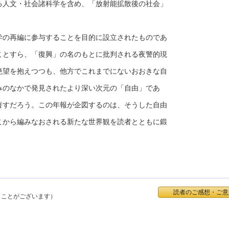
る人文・社会諸科学を含め、「放射能拡散後の社会」
の再編に参与することを目的に設立されたものであ
ことすら、「復興」の名のもとに批判される夜警的現
絶望を抱えつつも、他方でこれまでにないおおきな自
みのなかで発見されたより深い次元の「自由」であ
著すだろう。この年報が企図するのは、そうした自由
こから編みなおされる新たな世界観を読者とともに鍛
読者のご感想・ご意
くことがございます）