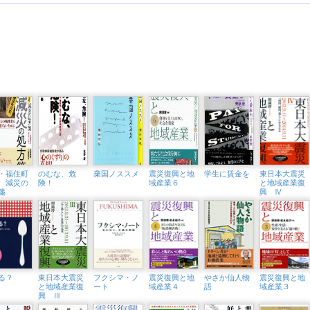
・福住町
のむな、危
棄国ノススメ
震災復興と地
学生に賃金を
東日本大震災
 減災の
険！
域産業６
と地域産業復
箋
興 Ⅳ
る？
東日本大震災
フクシマ・ノ
震災復興と地
やさか仙人物
震災復興と地
と地域産業復
ート
域産業４
語
域産業３
興 Ⅲ