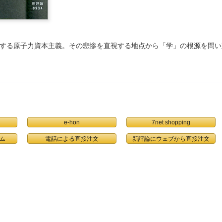
動する原子力資本主義。その悲惨を直視する地点から「学」の根源を問い
e-hon
7net shopping
ム
電話による直接注文