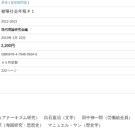
原発
|
放射能問題
|
被曝社会年報＃１
2012-2013
現代理論研究会編
2013年 2月 22日
2,200円
ISBN978-4-7948-0934-6
Ａ５判並製
232ページ
（アナーキズム研究） 白石嘉治（文学） 田中伸一郎（労働組合員）
郎（海賊研究・思想史） マニュエル・ヤン（歴史学）