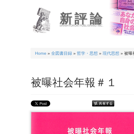
新評論
SHINHYORON PUBLISHING INC.
Home
»
全図書目録
»
哲学・思想
»
現代思想
» 被
被曝社会年報＃１