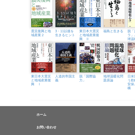
震災復興と地
3・11以後を
東日本大震災
福島と生きる
脱「
域産業２
生きるヒント
と地域産業復
ラ」
興 Ⅱ
球温
ラ」
東日本大震災
人道的帝国主
脱「国際協
地球温暖化問
日米
と地域産業復
義
力」
題原論
う欺
興 Ⅰ
安保
構
ホーム
お問い合わせ