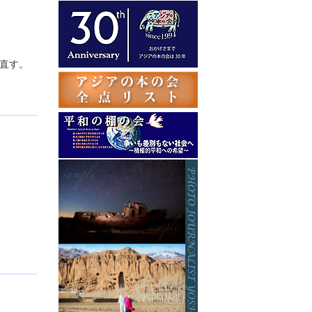
テ
ゴ
リ
ー
直す。