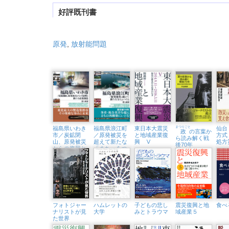
好評既刊書
原発
,
放射能問題
福島県いわき
福島県浪江町
東日本大震災
まつりごと
仙台
政
の言葉か
市／炭鉱閉
／原発被災を
と地域産業復
方式
ら読み解く戦
山、原発被災
超えて新たな
興 Ⅴ
処方
後70年
からの復興と
「まち」をつ
新たな産業創
くる
造
フォトジャー
ハムレットの
子どもの悲し
震災復興と地
食べ
ナリストが見
大学
みとトラウマ
域産業５
た世界