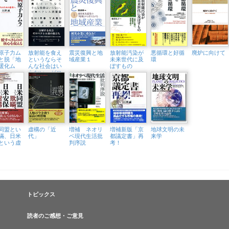
原子力ム
放射能を食え
震災復興と地
放射能汚染が
悪循環と好循
廃炉に向けて
と脱「地
というならそ
域産業１
未来世代に及
環
暖化ム
んな社会はい
ぼすもの
らない、ゼロ
ベクレル派宣
言
同盟とい
虚構の「近
増補 ネオリ
増補新版「京
地球文明の未
瞞、日米
代」
ベ現代生活批
都議定書」再
来学
という虚
判序説
考！
トピックス
読者のご感想・ご意見