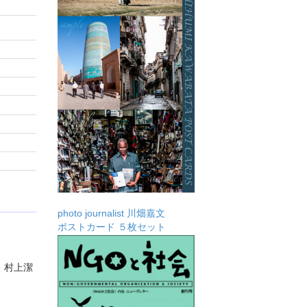
photo journalist 川畑嘉文
ポストカード ５枚セット
 村上潔