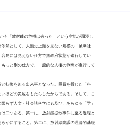
かも「放射能の危機は去った」という空気が瀰漫し
は依然として、人類史上類を見ない規模の「被曝社
、容易には見えない仕方で無政府状態が進行してい
。もっと別の仕方で、一般的な人権の剥奪が進行して
と転換を迫る出来事となった。巨費を投じた「科
ないほどの災厄をもたらしたからである。そして、こ
に限らず人文・社会諸科学にも及び、あらゆる「学」
命は二つある。第一に、放射能拡散事件に至る過程と
明らかにすること。第二に、放射線防護の理論的基礎