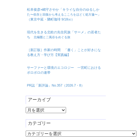
松本俊彦×嶋守さやか「キライな自分のゆるしか
た
」
〜依存と回復から考えるこころをほどく処方箋〜
（東京中延・隣町珈琲 9/18㈮）
現代を生きる北欧の先住民族「サーメ」の若者た
ち
北極圏と二風谷をめぐる旅
［新訂版］作家の時間 「書く」ことが好きにな
る教え方・学び方【実践編】
サーファーと環境のエコロジー 一宮町における
ボロボロの連帯
PR誌「新評論」No.357（2026.7・8）
アーカイブ
ア
ー
カ
カテゴリー
イ
カ
ブ