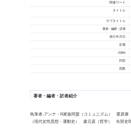
関連ワード
タイトル
サブタイトル
著者・編者・訳者
発行年月日
定価
ISBN
判型
頁数
著者・編者・訳者紹介
執筆者-アンナ・R家族同盟（コミュニズム） 栗原康
（現代女性思想・運動史） 森元斎（哲学） 矢部史