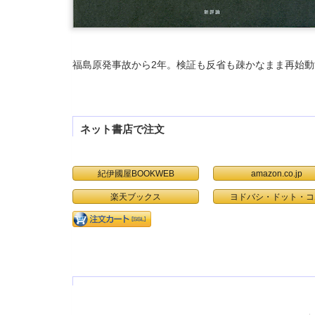
福島原発事故から2年。検証も反省も疎かなまま再始
ネット書店で注文
紀伊國屋BOOKWEB
amazon.co.jp
楽天ブックス
ヨドバシ・ドット・コ